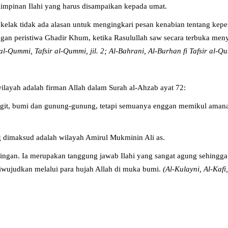
impinan Ilahi yang harus disampaikan kepada umat.
 kelak tidak ada alasan untuk mengingkari pesan kenabian tentang kepem
engan peristiwa Ghadir Khum, ketika Rasulullah saw secara terbuka m
 al-Qummi, Tafsir al-Qummi, jil. 2; Al-Bahrani, Al-Burhan fi Tafsir al-Qur’
layah adalah firman Allah dalam Surah al-Ahzab ayat 72:
t, bumi dan gunung-gunung, tetapi semuanya enggan memikul amanat i
ng dimaksud adalah wilayah Amirul Mukminin Ali as.
ingan. Ia merupakan tanggung jawab Ilahi yang sangat agung sehingga
diwujudkan melalui para hujah Allah di muka bumi.
(Al-Kulayni, Al-Kafi,