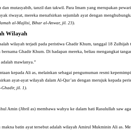
m dan mutasyabih, tanzil dan takwil. Para Imam yang merupakan pewari
anyak riwayat, mereka menafsirkan sejumlah ayat dengan menghubungk
mah al-Majlisi, Bihar al-Anwar, jil. 23).
ah Wilayah
h wilayah terjadi pada peristiwa Ghadir Khum, tanggal 18 Zulhijah ta
 bernama Ghadir Khum. Di hadapan mereka, beliau mengangkat tangan A
 adalah mawlanya.”
cintaan kepada Ali as, melainkan sebagai pengumuman resmi kepemimpin
fsirkan ayat-ayat wilayah dalam Al-Qur’an dengan merujuk kepada peris
hadir, jil. 1).
hul Amin (Jibril as) membawa wahyu ke dalam hati Rasulullah saw ag
akna batin ayat tersebut adalah wilayah Amirul Mukminin Ali as. Men