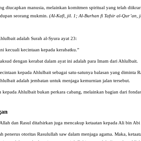
ng diucapkan manusia, melainkan komitmen spiritual yang telah diikra
hidupan seorang mukmin.
(Al-Kafi, jil. 1; Al-Burhan fi Tafsir al-Qur’an, ji
lulbait adalah Surah al-Syura ayat 23:
ni kecuali kecintaan kepada kerabatku.”
ud dengan kerabat dalam ayat ini adalah para Imam dari Ahlulbait.
cintaan kepada Ahlulbait sebagai satu-satunya balasan yang diminta Ra
hlulbait adalah jembatan untuk menjaga kemurnian jalan tersebut.
kepada Ahlulbait bukan perkara cabang, melainkan bagian dari fonda
gan
Allah dan Rasul ditafsirkan juga mencakup ketaatan kepada Ali bin Abi 
lah penerus otoritas Rasulullah saw dalam menjaga agama. Maka, ketaa