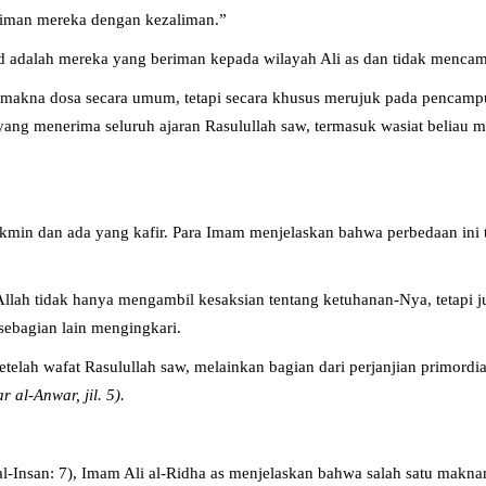
iman mereka dengan kezaliman.”
d adalah mereka yang beriman kepada wilayah Ali as dan tidak mencam
ermakna dosa secara umum, tetapi secara khusus merujuk pada pencam
yang menerima seluruh ajaran Rasulullah saw, termasuk wasiat beliau m
in dan ada yang kafir. Para Imam menjelaskan bahwa perbedaan ini te
Allah tidak hanya mengambil kesaksian tentang ketuhanan-Nya, tetap
sebagian lain mengingkari.
elah wafat Rasulullah saw, melainkan bagian dari perjanjian primordi
 al-Anwar, jil. 5).
-Insan: 7), Imam Ali al-Ridha as menjelaskan bahwa salah satu maknan