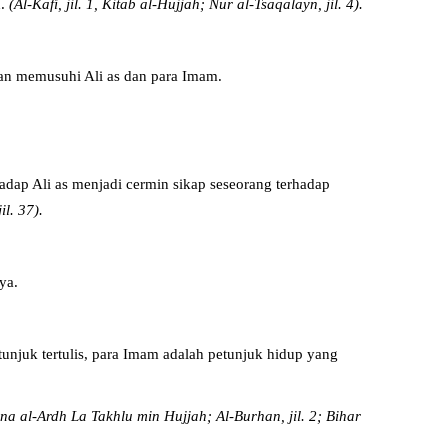
h.
(Al-Kafi, jil. 1, Kitab al-Hujjah; Nur al-Tsaqalayn, jil. 4).
kan memusuhi Ali as dan para Imam.
adap Ali as menjadi cermin sikap seseorang terhadap
l. 37).
ya.
unjuk tertulis, para Imam adalah petunjuk hidup yang
Anna al-Ardh La Takhlu min Hujjah; Al-Burhan, jil. 2; Bihar