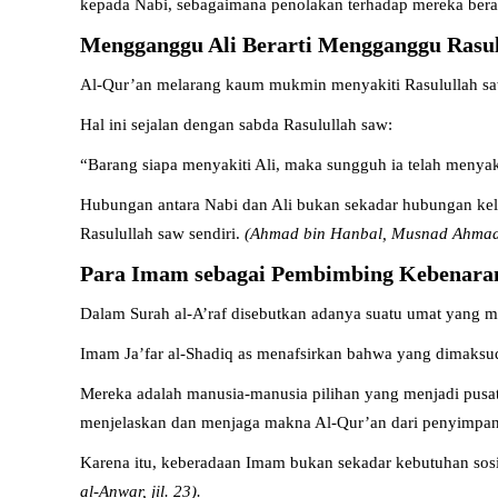
kepada Nabi, sebagaimana penolakan terhadap mereka berart
Mengganggu Ali Berarti Mengganggu Rasu
Al-Qur’an melarang kaum mukmin menyakiti Rasulullah saw.
Hal ini sejalan dengan sabda Rasulullah saw:
“Barang siapa menyakiti Ali, maka sungguh ia telah menyak
Hubungan antara Nabi dan Ali bukan sekadar hubungan kelua
Rasulullah saw sendiri.
(Ahmad bin Hanbal, Musnad Ahmad, j
Para Imam sebagai Pembimbing Kebenara
Dalam Surah al-A’raf disebutkan adanya suatu umat yang
Imam Ja’far al-Shadiq as menafsirkan bahwa yang dimaksud
Mereka adalah manusia-manusia pilihan yang menjadi pusat
menjelaskan dan menjaga makna Al-Qur’an dari penyimpa
Karena itu, keberadaan Imam bukan sekadar kebutuhan sosi
al-Anwar, jil. 23).