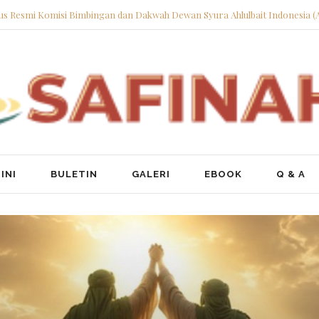
tus Resmi Komisi Bimbingan dan Dakwah Dewan Syura Ahlulbait Indonesia (
INI
BULETIN
GALERI
EBOOK
Q & A