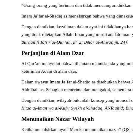
“Orang-orang yang beriman dan tidak mencampuradukkan 
Imam Ja’far al-Shadiq as menafsirkan bahwa yang dimaksu
Dengan demikian, kezaliman dalam ayat ini tidak hanya b
yang tidak ditetapkan Allah. Iman yang murni adalah iman 
Burhan fi Tafsir al-Qur’an, jil. 2; Bihar al-Anwar, jil. 24).
Perjanjian di Alam Dzar
Al-Qur’an menyebut bahwa di antara manusia ada yang mukm
keturunan Adam di alam dzar.
Dalam riwayat Imam Ja’far al-Shadiq as disebutkan bahwa 
Ahlulbait as. Sebagian menerima dan mengakui, sementara 
Dengan demikian, wilayah bukanlah konsep yang muncul set
Kitab al-Iman wa al-Kufr; Syekh al-Shaduq, Al-Tauhid; Bihar
Menunaikan Nazar Wilayah
Ketika menafsirkan ayat “Mereka menunaikan nazar” (QS. al