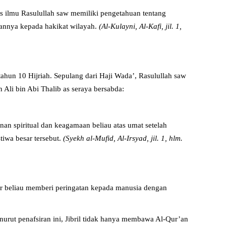
s ilmu Rasulullah saw memiliki pengetahuan tentang
annya kepada hakikat wilayah.
(Al-Kulayni, Al-Kafi, jil. 1,
hun 10 Hijriah. Sepulang dari Haji Wada’, Rasulullah saw
li bin Abi Thalib as seraya bersabda:
an spiritual dan keagamaan beliau atas umat setelah
tiwa besar tersebut.
(Syekh al-Mufid, Al-Irsyad, jil. 1, hlm.
ar beliau memberi peringatan kepada manusia dengan
urut penafsiran ini, Jibril tidak hanya membawa Al-Qur’an