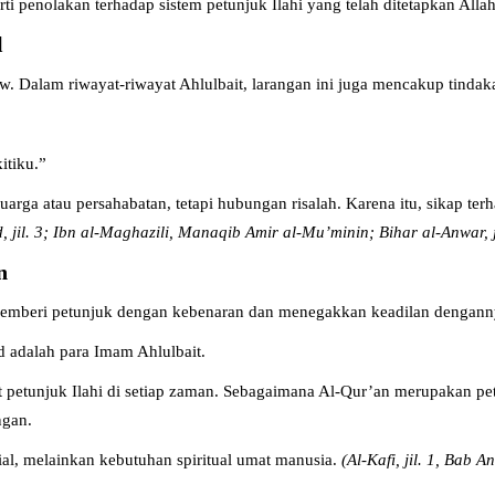
i penolakan terhadap sistem petunjuk Ilahi yang telah ditetapkan Alla
l
 Dalam riwayat-riwayat Ahlulbait, larangan ini juga mencakup tinda
itiku.”
rga atau persahabatan, tetapi hubungan risalah. Karena itu, sikap terh
il. 3; Ibn al-Maghazili, Manaqib Amir al-Mu’minin; Bihar al-Anwar, ji
n
 memberi petunjuk dengan kebenaran dan menegakkan keadilan dengann
 adalah para Imam Ahlulbait.
 petunjuk Ilahi di setiap zaman. Sebagaimana Al-Qur’an merupakan pet
ngan.
al, melainkan kebutuhan spiritual umat manusia.
(Al-Kafi, jil. 1, Bab 