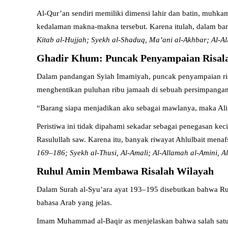
Al-Qur’an sendiri memiliki dimensi lahir dan batin, muhka
kedalaman makna-makna tersebut. Karena itulah, dalam b
Kitab al-Hujjah; Syekh al-Shaduq, Ma’ani al-Akhbar; Al-Alla
Ghadir Khum: Puncak Penyampaian Risal
Dalam pandangan Syiah Imamiyah, puncak penyampaian risala
menghentikan puluhan ribu jamaah di sebuah persimpangan
“Barang siapa menjadikan aku sebagai mawlanya, maka Ali
Peristiwa ini tidak dipahami sekadar sebagai penegasan ke
Rasulullah saw. Karena itu, banyak riwayat Ahlulbait mena
169–186; Syekh al-Thusi, Al-Amali; Al-Allamah al-Amini, Al-G
Ruhul Amin Membawa Risalah Wilayah
Dalam Surah al-Syu’ara ayat 193–195 disebutkan bahwa Ru
bahasa Arab yang jelas.
Imam Muhammad al-Baqir as menjelaskan bahwa salah satu m