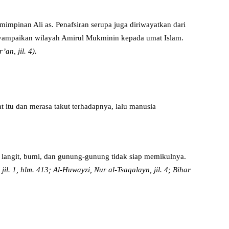
impinan Ali as. Penafsiran serupa juga diriwayatkan dari
enyampaikan wilayah Amirul Mukminin kepada umat Islam.
an, jil. 4).
tu dan merasa takut terhadapnya, lalu manusia
 langit, bumi, dan gunung-gunung tidak siap memikulnya.
 jil. 1, hlm. 413; Al-Huwayzi, Nur al-Tsaqalayn, jil. 4; Bihar