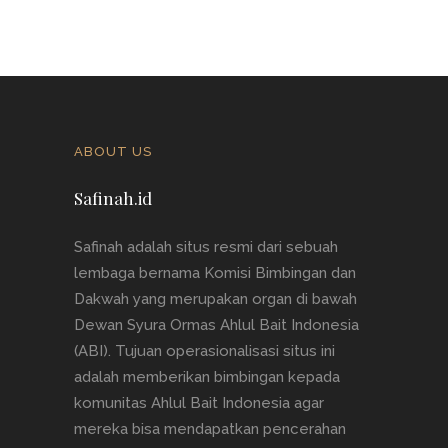
ABOUT US
Safinah.id
Safinah adalah situs resmi dari sebuah
lembaga bernama Komisi Bimbingan dan
Dakwah yang merupakan organ di bawah
Dewan Syura Ormas Ahlul Bait Indonesia
(ABI). Tujuan operasionalisasi situs ini
adalah memberikan bimbingan kepada
komunitas Ahlul Bait Indonesia agar
mereka bisa mendapatkan pencerahan