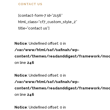
CONTACT US
[contact-form-7 id=”2156″
html_class=”cf7_custom_style_2″
title=”contact us”]
Notice
: Undefined offset: 0 in
/var/www/html/saf/safinah/wp-
content/themes/readanddigest/framework/modu
on line
246
Notice
: Undefined offset: 0 in
/var/www/html/saf/safinah/wp-
content/themes/readanddigest/framework/modu
on line
246
Notice
: Undefined offset: 0 in