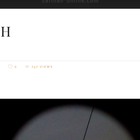
 H
S
0
757
VIEWS