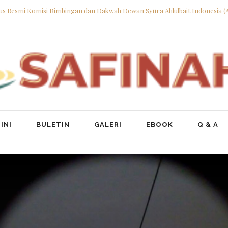
tus Resmi Komisi Bimbingan dan Dakwah Dewan Syura Ahlulbait Indonesia (
INI
BULETIN
GALERI
EBOOK
Q & A