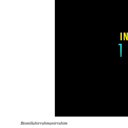
Bismillahirrahmanirrahim