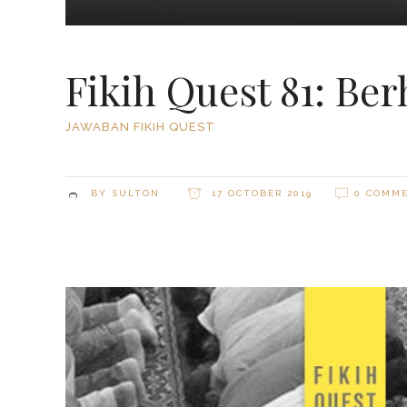
Fikih Quest 81: Ber
JAWABAN FIKIH QUEST
BY
SULTON
17 OCTOBER 2019
0 COMM