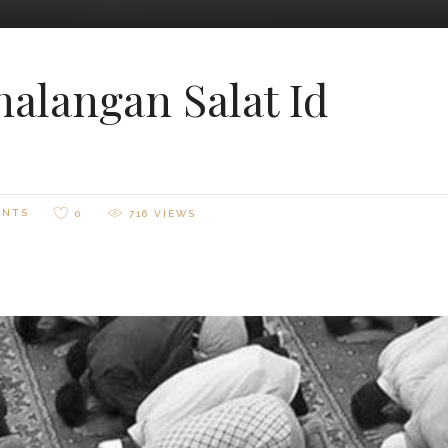
halangan Salat Id
ENTS
0
716
VIEWS