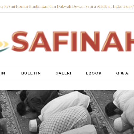
tus Resmi Komisi Bimbingan dan Dakwah Dewan Syura Ahlulbait Indonesia (
INI
BULETIN
GALERI
EBOOK
Q & A