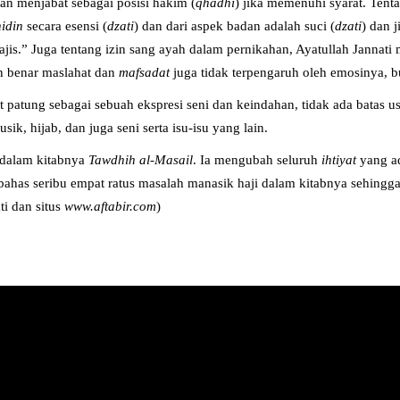
dan menjabat sebagai posisi hakim (
qhadhi
) jika memenuhi syarat. Tenta
idin
secara esensi (
dzati
) dan dari aspek badan adalah suci (
dzati
) dan 
najis.” Juga tentang izin sang ayah dalam pernikahan, Ayatullah Jannat
 benar maslahat dan
mafsadat
juga tidak terpengaruh oleh emosinya, bu
patung sebagai sebuah ekspresi seni dan keindahan, tidak ada batas us
k, hijab, dan juga seni serta isu-isu yang lain.
 dalam kitabnya
Tawdhih al-Masail
. Ia mengubah seluruh
ihtiyat
yang ad
mbahas seribu empat ratus masalah manasik haji dalam kitabnya sehingg
ti dan situs
www.aftabir.com
)