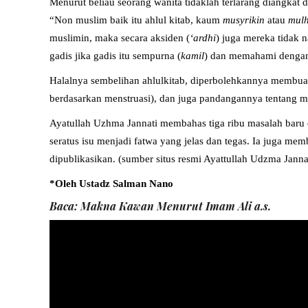
Menurut beliau seorang wanita tidaklah terlarang diangkat 
“Non muslim baik itu ahlul kitab, kaum
musyrikin
atau
mulh
muslimin, maka secara aksiden (
‘ardhi
) juga mereka tidak 
gadis jika gadis itu sempurna (
kamil
) dan memahami dengan
Halalnya sembelihan ahlulkitab, diperbolehkannya membuat 
berdasarkan menstruasi), dan juga pandangannya tentang musi
Ayatullah Uzhma Jannati membahas tiga ribu masalah baru
seratus isu menjadi fatwa yang jelas dan tegas. Ia juga me
dipublikasikan. (sumber situs resmi Ayattullah Udzma Janna
*Oleh Ustadz Salman Nano
Baca:
Makna Kawan Menurut Imam Ali a.s.