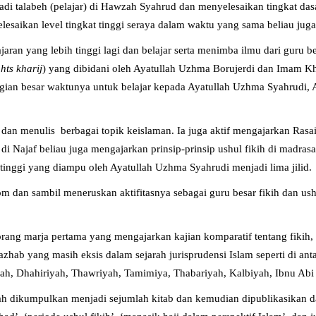
njadi talabeh (pelajar) di Hawzah Syahrud dan menyelesaikan tingkat das
esaikan level tingkat tinggi seraya dalam waktu yang sama beliau juga
ran yang lebih tinggi lagi dan belajar serta menimba ilmu dari guru b
hts kharij
) yang dibidani oleh Ayatullah Uzhma Borujerdi dan Imam Kh
gian besar waktunya untuk belajar kepada Ayatullah Uzhma Syahrudi, Ay
 dan menulis berbagai topik keislaman. Ia juga aktif mengajarkan Rasa
 di Najaf beliau juga mengajarkan prinsip-prinsip ushul fikih di madras
t tinggi yang diampu oleh Ayatullah Uzhma Syahrudi menjadi lima jilid.
om dan sambil meneruskan aktifitasnya sebagai guru besar fikih dan ush
rang marja pertama yang mengajarkan kajian komparatif tentang fikih
azhab yang masih eksis dalam sejarah jurisprudensi Islam seperti di an
ah, Dhahiriyah, Thawriyah, Tamimiya, Thabariyah, Kalbiyah, Ibnu Abi L
lah dikumpulkan menjadi sejumlah kitab dan kemudian dipublikasikan da