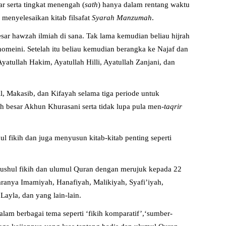
ar serta tingkat menengah (
sath
) hanya dalam rentang waktu
 menyelesaikan kitab filsafat
Syarah Manzumah
.
esar hawzah ilmiah di sana. Tak lama kemudian beliau hijrah
omeini. Setelah itu beliau kemudian berangka ke Najaf dan
atullah Hakim, Ayatullah Hilli, Ayatullah Zanjani, dan
il, Makasib, dan Kifayah selama tiga periode untuk
ah besar Akhun Khurasani serta tidak lupa pula men-
taqrir
ul fikih dan juga menyusun kitab-kitab penting seperti
, ushul fikih dan ulumul Quran dengan merujuk kepada 22
taranya Imamiyah, Hanafiyah, Malikiyah, Syafi’iyah,
ayla, dan yang lain-lain.
lam berbagai tema seperti ‘fikih komparatif’,‘sumber-