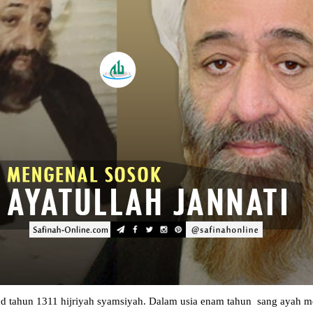
d tahun 1311 hijriyah syamsiyah. Dalam usia enam tahun sang ayah 