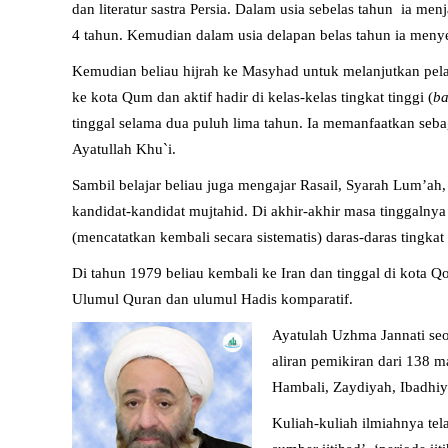
dan literatur sastra Persia. Dalam usia sebelas tahun ia me
4 tahun. Kemudian dalam usia delapan belas tahun ia menyel
Kemudian beliau hijrah ke Masyhad untuk melanjutkan pelaja
ke kota Qum dan aktif hadir di kelas-kelas tingkat tinggi (
ba
tinggal selama dua puluh lima tahun. Ia memanfaatkan seba
Ayatullah Khu`i.
Sambil belajar beliau juga mengajar Rasail, Syarah Lum’ah,
kandidat-kandidat mujtahid. Di akhir-akhir masa tinggalnya
(mencatatkan kembali secara sistematis) daras-daras tingka
Di tahun 1979 beliau kembali ke Iran dan tinggal di kota Q
Ulumul Quran dan ulumul Hadis komparatif.
Ayatulah Uzhma Jannati seo
aliran pemikiran dari 138 m
Hambali, Zaydiyah, Ibadhiy
Kuliah-kuliah ilmiahnya te