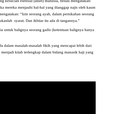
ng kesucian esensial (
dzati
) manusia, beliau mengatakan:
jika mereka menjauhi hal-hal yang dianggap najis oleh kaum
i mengatakan: “Izin seorang ayah, dalam pernikahan seorang
kanlah syarat. Dan ikhtiar itu ada di tangannya.”
ia untuk balignya seorang gadis (ketentuan balignya hanya
a dalam masalah-masalah fikih yang mencapai lebih dari
a menjadi kitab terlengkap dalam bidang manasik haji yang