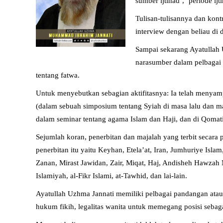
sumber ijtihad’, ‘periode ij
Tulisan-tulisannya dan kont
interview dengan beliau di d
Sampai sekarang Ayatullah U
narasumber dalam pelbagai 
tentang fatwa.
Untuk menyebutkan sebagian aktifitasnya: Ia telah menyampa
(dalam sebuah simposium tentang Syiah di masa lalu dan m
dalam seminar tentang agama Islam dan Haji, dan di Qomati
Sejumlah koran, penerbitan dan majalah yang terbit secara 
penerbitan itu yaitu Keyhan, Etela’at, Iran, Jumhuriye Isl
Zanan, Mirast Jawidan, Zair, Miqat, Haj, Andisheh Hawzah M
Islamiyah, al-Fikr Islami, at-Tawhid, dan lai-lain.
Ayatullah Uzhma Jannati memiliki pelbagai pandangan atau 
hukum fikih, legalitas wanita untuk memegang posisi sebagai