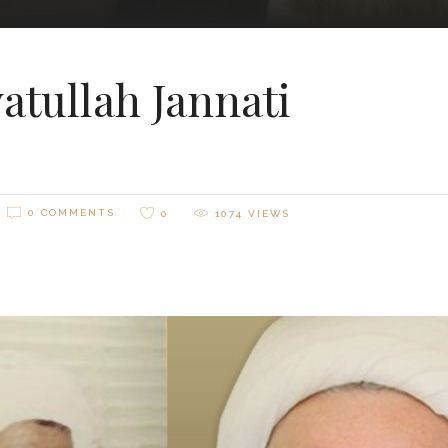
tullah Jannati
0 COMMENTS
0
1074
VIEWS