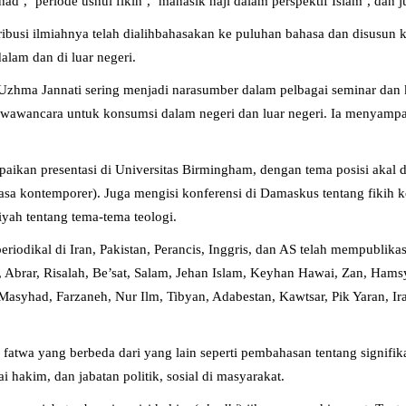
tihad’, ‘periode ushul fikih’, ‘manasik haji dalam perspektif Islam’, da
ribusi ilmiahnya telah dialihbahasakan ke puluhan bahasa dan disusun 
alam dan di luar negeri.
zhma Jannati sering menjadi narasumber dalam pelbagai seminar dan kon
wawancara untuk konsumsi dalam negeri dan luar negeri. Ia menyampa
ikan presentasi di Universitas Birmingham, dengan tema posisi akal da
asa kontemporer). Juga mengisi konferensi di Damaskus tentang fikih 
yah tentang tema-tema teologi.
periodikal di Iran, Pakistan, Perancis, Inggris, dan AS telah mempubli
am, Abrar, Risalah, Be’sat, Salam, Jehan Islam, Keyhan Hawai, Zan, Ha
asyhad, Farzaneh, Nur Ilm, Tibyan, Adabestan, Kawtsar, Pik Yaran, Ira
fatwa yang berbeda dari yang lain seperti pembahasan tentang signifik
 hakim, dan jabatan politik, sosial di masyarakat.