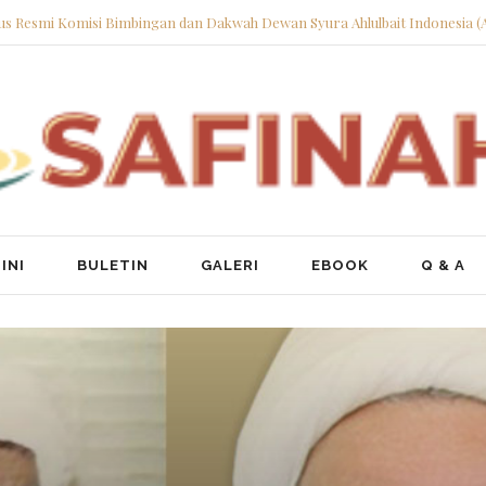
tus Resmi Komisi Bimbingan dan Dakwah Dewan Syura Ahlulbait Indonesia (
INI
BULETIN
GALERI
EBOOK
Q & A