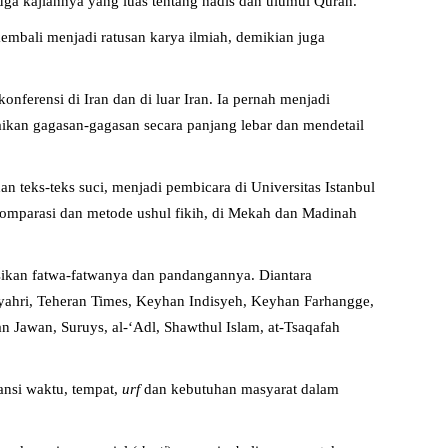
n juga kajiannya yang luas tentang hadis dan ulumul Quran.
kembali menjadi ratusan karya ilmiah, demikian juga
ferensi di Iran dan di luar Iran. Ia pernah menjadi
ikan gagasan-gagasan secara panjang lebar dan mendetail
n teks-teks suci, menjadi pembicara di Universitas Istanbul
komparasi dan metode ushul fikih, di Mekah dan Madinah
kasikan fatwa-fatwanya dan pandangannya. Diantara
msyahri, Teheran Times, Keyhan Indisyeh, Keyhan Farhangge,
n Jawan, Suruys, al-‘Adl, Shawthul Islam, at-Tsaqafah
ansi waktu, tempat,
urf
dan kebutuhan masyarat dalam