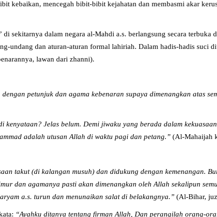
­bibit kebaikan, mencegah bibit-bibit kejahatan dan membasmi akar ke
di sekitarnya dalam negara al-Mahdi a.s. berlangsung secara terbuka
-undang dan aturan-aturan formal lahiriah. Dalam hadis-hadis suci d
narannya, lawan dari zhanni).
a dengan petunjuk dan agama kebenaran supaya dimenangkan atas se
i kenyataan? Jelas belum. Demi jiwaku yang berada dalam kekuasaan-
hammad adalah utusan Allah di waktu pagi dan petang.”
(Al-Mahaijah k
asaan takut (di kalangan musuh) dan didukung dengan kemenangan. Bu
mur dan agamanya pasti akan dimenangkan oleh Allah sekalipun semu
Maryam a.s. turun dan menunaikan salat di belakangnya.”
(Al-Bihar, ju
rkata:
“Ayahku ditanya tentang firman Allah, Dan perangilah orang-o