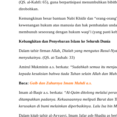
(QS. al-Kahfi: 65), guna berpartisipasi menumbuhkan bibit
dirobohkan.
Kemungkinan besar bantuan Nabi Khidir dan “orang-orang” 
kewenangan hukum atas manusia dan hak pembatalan undang
membunuh seseorang dengan hukum waqi’i (yang pasti kebe
Kebangkitan dan Penyebaran Islam ke Seluruh Dunia
Dalam tafsir firman Allah
, Dialah yang mengutus Rasul-Ny
menyukainya
. (QS. at-Taubah: 33)
Amirul Mukminin a.s. berkata:
“Sudahkah semua itu menjad
kepada kesaksian bahwa tiada Tuhan selain Allah dan Mu
Baca:
Gaib dan Zuhurnya Imam Mahdi a.s.
Imam al-Baqir a.s. berkata:
“Al-Qaim ditolong melalui per
ditampakkan padanya. Kekuasaannya meliputi Barat dan Ti
kerusakan di bumi melainkan diperbaikinya. Lalu Isa bin 
Dalam kitab tafsir al-Ayyasyi, Imam Jafar ash-Shadiq as be