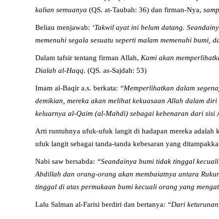
kalian semuanya
(QS. at-Taubah: 36) dan firman-Nya,
samp
Beliau menjawab:
‘Takwil ayat ini belum datang. Seandai
memenuhi segala sesuatu seperti malam memenuhi bumi, da
Dalam tafsir tentang firman Allah,
Kami akan memperlihatka
Dialah al-Haqq
. (QS. as-Sajdah: 53)
Imam al-Baqir a.s. berkata:
“Memperlihatkan dalam segenap
demikian, mereka akan melihat kekuasaan Allah dalam dir
keluarnya al-Qaim (al-Mahdi) sebagai kebenaran dari sisi
Arti runtuhnya ufuk-ufuk langit di hadapan mereka adala
ufuk langit sebagai tanda-tanda kebesaran yang ditampakk
Nabi saw bersabda:
“Seandainya bumi tidak tinggal kecuali
Abdillah dan orang-orang akan membaiatnya antara Rukun
tinggal di atas permukaan bumi kecuali orang yang mengata
Lalu Salman al-Farisi berdiri dan bertanya:
“Dari keturunan