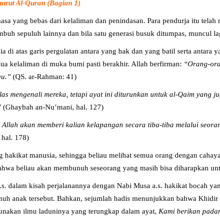
urut Al-Quran (Bagian 1)
asa yang bebas dari kelaliman dan penindasan. Para pendurja itu telah 
mbuh sepuluh lainnya dan bila satu generasi busuk ditumpas, muncul l
 di atas garis pergulatan antara yang hak dan yang batil serta antara 
ua kelaliman di muka bumi pasti berakhir. Allah berfirman:
“Orang-oran
gu.”
(QS. ar-Rahman: 41)
elas mengenali mereka, tetapi ayat ini diturunkan untuk al-Qaim yang j
”
(Ghaybah an-Nu’mani, hal. 127)
Allah akan memberi kalian kelapangan secara tiba-tiba melalui seorang
 hal. 178)
 hakikat manusia, sehingga beliau melihat semua orang dengan cahaya 
bahwa beliau akan membunuh seseorang yang masih bisa diharapkan un
a.s. dalam kisah perjalanannya dengan Nabi Musa a.s. hakikat bocah y
nuh anak tersebut. Bahkan, sejumlah hadis menunjukkan bahwa Khidir
gunakan ilmu laduninya yang terungkap dalam ayat,
Kami berikan padan