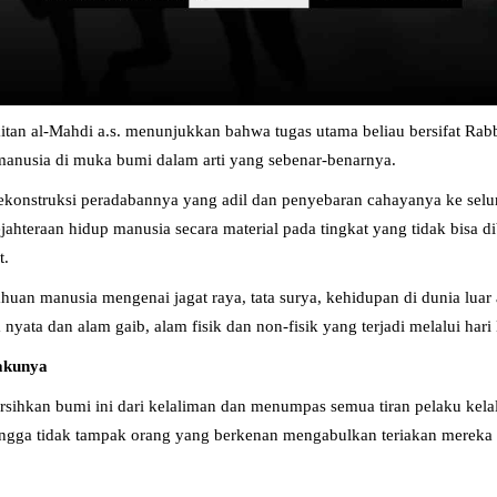
itan al-Mahdi a.s. menunjukkan bahwa tugas utama beliau bersifat Rab
anusia di muka bumi dalam arti yang sebenar-benarnya.
m, rekonstruksi peradabannya yang adil dan penyebaran cahayanya ke sel
ejahteraan hidup manusia secara material pada tingkat yang tidak bis
t.
uan manusia mengenai jagat raya, tata surya, kehidupan di dunia luar
ata dan alam gaib, alam fisik dan non-fisik yang terjadi melalui hari
akunya
rsihkan bumi ini dari kelaliman dan menumpas semua tiran pelaku kelal
hingga tidak tampak orang yang berkenan mengabulkan teriakan mereka 