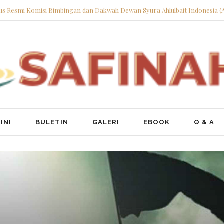
tus Resmi Komisi Bimbingan dan Dakwah Dewan Syura Ahlulbait Indonesia (
INI
BULETIN
GALERI
EBOOK
Q & A