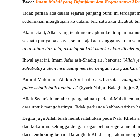
Baca:
Imam Mahdi yang Dijanjikan dan Kegaibannya Men
Tidak pernah ada dalam sejarah panjang bumi ini terdapat m
sedemikian menghujam ke dalam; bila satu akar dicabut, tu
Akan tetapi, Allah yang telah menetapkan kehidupan manusia
sesuatu punya batasnya, semua ajal ada tanggalnya dan sem
ubun-ubun dan telapak-telapak kaki mereka akan dibeleng
Ihwal ayat ini, Imam Jafar ash-Shadiq a.s. berkata:
“Allah j
sahabatnya akan memasung mereka dengan satu pasukan.
Amirul Mukminin Ali bin Abi Thalib a.s. berkata:
“Sungguh 
putra sebaik-baik hamba…”
(Syarh Nahjul Balaghah, juz 2,
Allah Swt telah memberi pengetahuan pada al-Mahdi tentang
cara untuk mengobatinya. Tidak perlu ada kekhawatirkan 
Begitu juga Allah telah memberitahukan pada Nabi Khidir 
dan kekafiran, sehingga dengan tegas beliau segera membu
dari pendukung beliau. Barangkali Khidir juga akan meng