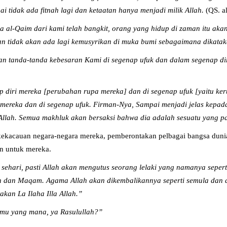
ai tidak ada fitnah lagi dan ketaatan hanya menjadi milik Allah
.
(QS. a
nya al-Qaim dari kami telah bangkit, orang yang hidup di zaman itu 
n tidak akan ada lagi kemusyrikan di muka bumi sebagaimana dikatak
n tanda-tanda kebesaran Kami di segenap ufuk dan dalam segenap di
 diri mereka [perubahan rupa mereka] dan di segenap ufuk [yaitu ke
i mereka dan di segenap ufuk. Firman-Nya, Sampai menjadi jelas kep
 Allah. Semua makhluk akan bersaksi bahwa dia adalah sesuatu yang pa
h kekacauan negara-negara mereka, pemberontakan pelbagai bangsa du
an untuk mereka.
 sehari, pasti Allah akan mengutus seorang lelaki yang namanya seper
 dan Maqam. Agama Allah akan dikembalikannya seperti semula dan d
kan La Ilaha Illa Allah.”
mu yang mana, ya Rasulullah?”