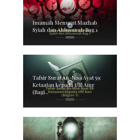
Imamah Menurut Mazhab
Syiah dan Ahlusunah Bag.1
Tafsir Surat An-Nisa Ayat 59:
Ketaatan kepada Ulil Amr
(Bagi...