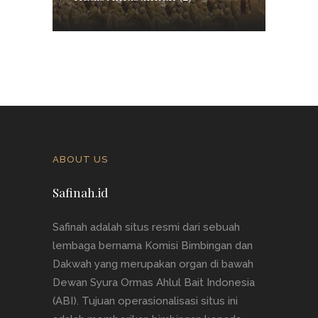
ABOUT US
Safinah.id
Safinah adalah situs resmi dari sebuah
lembaga bernama Komisi Bimbingan dan
Dakwah yang merupakan organ di bawah
Dewan Syura Ormas Ahlul Bait Indonesia
(ABI). Tujuan operasionalisasi situs ini