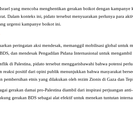
o-Israel yang mencoba menghentikan gerakan boikot dengan kampanye k
at. Dalam konteks ini, pidato tersebut menyuarakan perlunya para ak
tang urgensi kampanye boikot ini.
s
uarkan peringatan aksi mendesak, memanggil mobilisasi global untuk 
BDS, dan mendesak Pengadilan Pidana Internasional untuk mengambil 
lik di Palestina, pidato tersebut menggarisbawahi bahwa potensi perlu
n reaksi positif dari opini publik menunjukkan bahwa masyarakat bersed
 pembersihan etnis yang dilakukan oleh rezim Zionis di Gaza dan Tepi
ai gerakan damai pro-Palestina diambil dari inspirasi perjuangan anti-
kung gerakan BDS sebagai alat efektif untuk menekan tuntutan internas