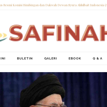
tus Resmi Komisi Bimbingan dan Dakwah Dewan Syura Ahlulbait Indonesia (
INI
BULETIN
GALERI
EBOOK
Q & A