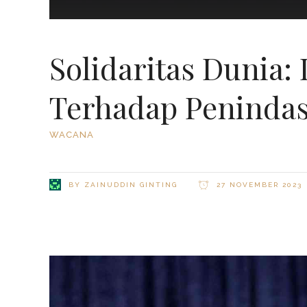
Solidaritas Dunia
Terhadap Penindasa
WACANA
BY
ZAINUDDIN GINTING
27 NOVEMBER 2023