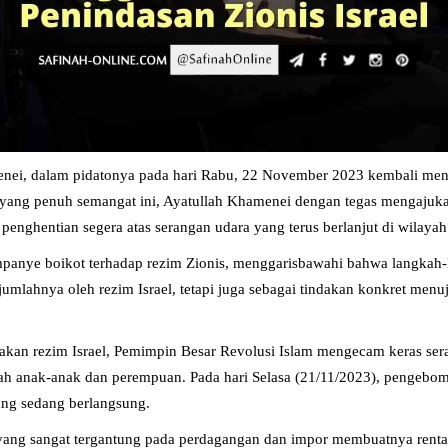
nei, dalam pidatonya pada hari Rabu, 22 November 2023 kembali menyor
to yang penuh semangat ini, Ayatullah Khamenei dengan tegas mengaju
penghentian segera atas serangan udara yang terus berlanjut di wilaya
nye boikot terhadap rezim Zionis, menggarisbawahi bahwa langkah-la
jumlahnya oleh rezim Israel, tetapi juga sebagai tindakan konkret men
akan rezim Israel, Pemimpin Besar Revolusi Islam mengecam keras s
alah anak-anak dan perempuan. Pada hari Selasa (21/11/2023), pengeb
ng sedang berlangsung.
ng sangat tergantung pada perdagangan dan impor membuatnya rentan 