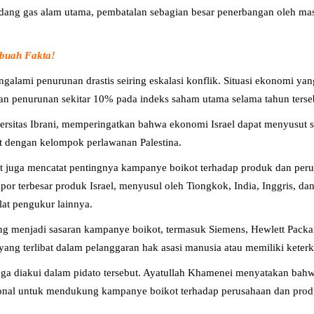
ladang gas alam utama, pembatalan sebagian besar penerbangan oleh ma
ebuah Fakta!
 mengalami penurunan drastis seiring eskalasi konflik. Situasi ekonomi 
 dan penurunan sekitar 10% pada indeks saham utama selama tahun terse
rsitas Ibrani, memperingatkan bahwa ekonomi Israel dapat menyusut se
t dengan kelompok perlawanan Palestina.
 juga mencatat pentingnya kampanye boikot terhadap produk dan per
 terbesar produk Israel, menyusul oleh Tiongkok, India, Inggris, dan
lat pengukur lainnya.
 menjadi sasaran kampanye boikot, termasuk Siemens, Hewlett Packa
g terlibat dalam pelanggaran hak asasi manusia atau memiliki keterkai
juga diakui dalam pidato tersebut. Ayatullah Khamenei menyatakan bah
sional untuk mendukung kampanye boikot terhadap perusahaan dan produk