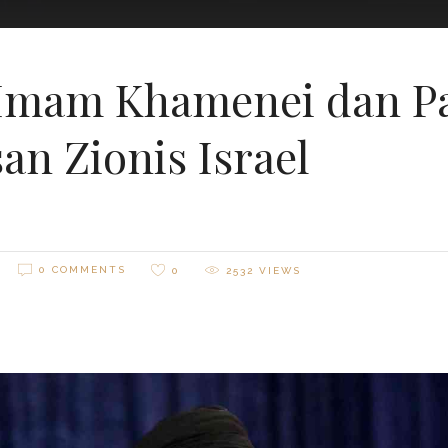
: Imam Khamenei dan P
n Zionis Israel
0 COMMENTS
0
2532
VIEWS