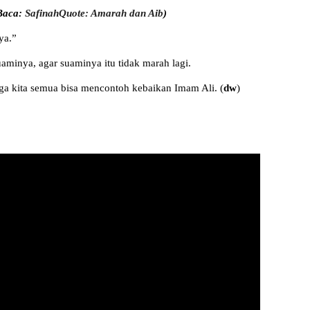
Baca:
SafinahQuote: Amarah dan Aib
)
ya.”
minya, agar suaminya itu tidak marah lagi.
ga kita semua bisa mencontoh kebaikan Imam Ali. (
dw
)