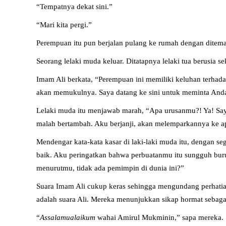
“Tempatnya dekat sini.”
“Mari kita pergi.”
Perempuan itu pun berjalan pulang ke rumah dengan ditem
Seorang lelaki muda keluar. Ditatapnya lelaki tua berusia s
Imam Ali berkata, “Perempuan ini memiliki keluhan terha
akan memukulnya. Saya datang ke sini untuk meminta Anda a
Lelaki muda itu menjawab marah, “Apa urusanmu?! Ya! S
malah bertambah. Aku berjanji, akan melemparkannya ke 
Mendengar kata-kata kasar di laki-laki muda itu, dengan 
baik. Aku peringatkan bahwa perbuatanmu itu sungguh bur
menurutmu, tidak ada pemimpin di dunia ini?”
Suara Imam Ali cukup keras sehingga mengundang perhatian
adalah suara Ali. Mereka menunjukkan sikap hormat seba
“
Assalamualaikum
wahai Amirul Mukminin,” sapa mereka.