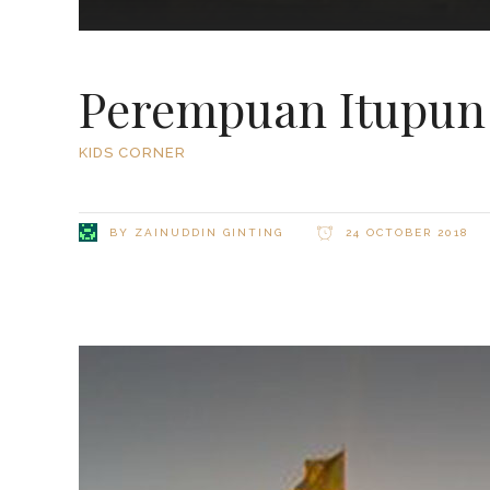
Perempuan Itupun
KIDS CORNER
BY
ZAINUDDIN GINTING
24 OCTOBER 2018