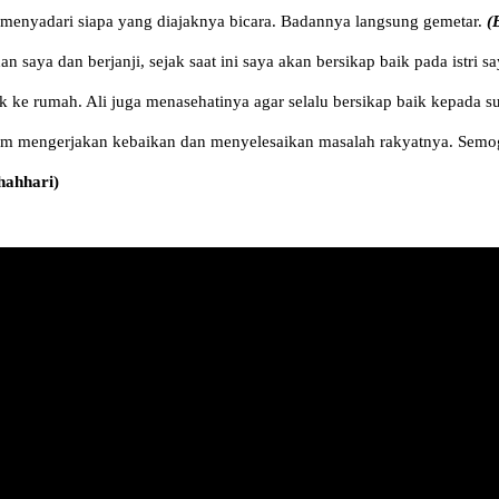
h menyadari siapa yang diajaknya bicara. Badannya langsung gemetar.
(
saya dan berjanji, sejak saat ini saya akan bersikap baik pada istri sa
e rumah. Ali juga menasehatinya agar selalu bersikap baik kepada sua
dalam mengerjakan kebaikan dan menyelesaikan masalah rakyatnya. Semo
hahhari)