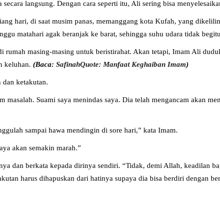
cara langsung. Dengan cara seperti itu, Ali sering bisa menyelesaika
i siang hari, di saat musim panas, memanggang kota Kufah, yang dikelili
unggu matahari agak beranjak ke barat, sehingga suhu udara tidak begit
di rumah masing-masing untuk beristirahat. Akan tetapi, Imam Ali dudu
n keluhan.
(Baca:
SafinahQuote: Manfaat Keghaiban Imam
)
h dan ketakutan.
am masalah. Suami saya menindas saya. Dia telah mengancam akan mem
nggulah sampai hawa mendingin di sore hari,” kata Imam.
i saya akan semakin marah.”
dan berkata kepada dirinya sendiri. “Tidak, demi Allah, keadilan bag
akutan harus dihapuskan dari hatinya supaya dia bisa berdiri dengan b
)