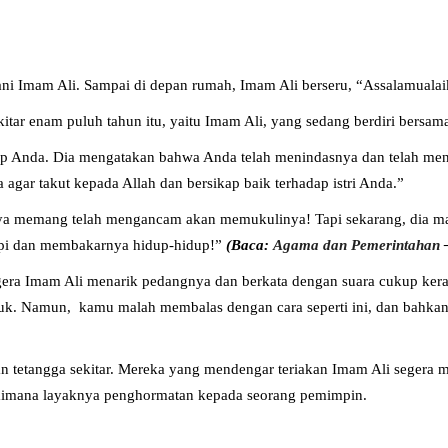
ani Imam Ali. Sampai di depan rumah, Imam Ali berseru, “Assalamuala
ekitar enam puluh tahun itu, yaitu Imam Ali, yang sedang berdiri bersam
dap Anda. Dia mengatakan bahwa Anda telah menindasnya dan telah men
gar takut kepada Allah dan bersikap baik terhadap istri Anda.”
aya memang telah mengancam akan memukulinya! Tapi sekarang, dia 
api dan membakarnya hidup-hidup!”
(Baca:
Agama dan Pemerintahan
–
segera Imam Ali menarik pedangnya dan berkata dengan suara cukup k
uk. Namun, kamu malah membalas dengan cara seperti ini, dan bahka
 tetangga sekitar. Mereka yang mendengar teriakan Imam Ali segera me
gaimana layaknya penghormatan kepada seorang pemimpin.