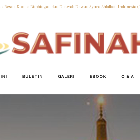
tus Resmi Komisi Bimbingan dan Dakwah Dewan Syura Ahlulbait Indonesia (
INI
BULETIN
GALERI
EBOOK
Q & A