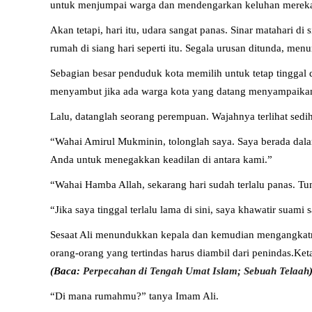
untuk menjumpai warga dan mendengarkan keluhan mereka se
Akan tetapi, hari itu, udara sangat panas. Sinar matahari d
rumah di siang hari seperti itu. Segala urusan ditunda, men
Sebagian besar penduduk kota memilih untuk tetap tinggal 
menyambut jika ada warga kota yang datang menyampaika
Lalu, datanglah seorang perempuan. Wajahnya terlihat sedi
“Wahai Amirul Mukminin, tolonglah saya. Saya berada dal
Anda untuk menegakkan keadilan di antara kami.”
“Wahai Hamba Allah, sekarang hari sudah terlalu panas. Tu
“Jika saya tinggal terlalu lama di sini, saya khawatir suam
Sesaat Ali menundukkan kepala dan kemudian mengangkatnya 
orang-orang yang tertindas harus diambil dari penindas.Ket
(Baca:
Perpecahan di Tengah Umat Islam; Sebuah Telaah
“Di mana rumahmu?” tanya Imam Ali.