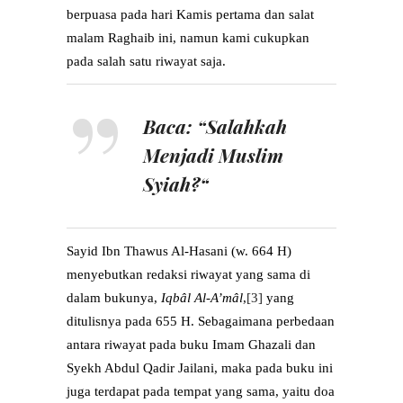
berpuasa pada hari Kamis pertama dan salat
malam Raghaib ini, namun kami cukupkan
pada salah satu riwayat saja.
Baca: “
Salahkah
Menjadi Muslim
Syiah?
“
Sayid Ibn Thawus Al-Hasani (w. 664 H)
menyebutkan redaksi riwayat yang sama di
dalam bukunya,
Iqb
â
l Al-A’m
â
l
,
[3]
yang
ditulisnya pada 655 H. Sebagaimana perbedaan
antara riwayat pada buku Imam Ghazali dan
Syekh Abdul Qadir Jailani, maka pada buku ini
juga terdapat pada tempat yang sama, yaitu doa