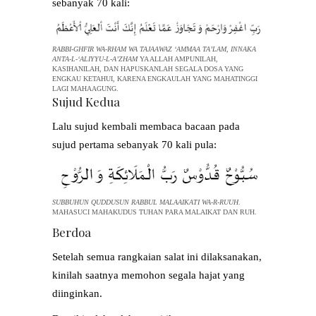
sebanyak 70 kali:
RABBI-GHFIR WA-RHAM WA TAJAAWAZ ‘AMMAA TA’LAM, INNAKA
ANTA-L-‘ALIYYU-L-A’ZHAM
YA ALLAH AMPUNILAH,
KASIHANILAH, DAN HAPUSKANLAH SEGALA DOSA YANG
ENGKAU KETAHUI, KARENA ENGKAULAH YANG MAHATINGGI
LAGI MAHAAGUNG.
Sujud Kedua
Lalu sujud kembali membaca bacaan pada
sujud pertama sebanyak 70 kali pula:
SUBBUHUN QUDDUSUN RABBUL MALAAIKATI WA-R-RUUH
.
MAHASUCI MAHAKUDUS TUHAN PARA MALAIKAT DAN RUH.
Berdoa
Setelah semua rangkaian salat ini dilaksanakan,
kinilah saatnya memohon segala hajat yang
diinginkan.