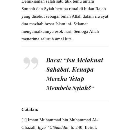
Demikianlah salah satu titik temu antara
Sunnah dan Syiah berupa ritual di bulan Rajab
yang disebut sebagai bulan Allah dalam riwayat
dua mazhab besar Islam ini. Selamat
mengamalkannya esok hari. Semoga Allah
menerima seluruh amal kita
.
Baca: “
Isu Melaknat
Sahabat, Kenapa
Mereka Tetap
Membela Syiah?
“
Catatan:
[1]
Imam Muhammad bin Muhammad Al-
Ghazali,
I
h
ya’
‘Ul
û
middin
, h. 240, Beirut,