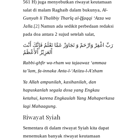
561 H) juga menyebutkan riwayat keutamaan
salat di malam Raghaib dalam bukunya,
Al-
Gunyah li Thalibiy Thar
î
q al-
H
aqqi ‘Azza wa
Jalla
.
[2]
Namun ada sedikit perbedaan redaksi
pada doa antara 2 sujud setelah salat,
رَبِّ اغْفِرْ وَارْحَمْ وَ تَجَاوَزْ عَمَّا تَعْلَمُ فَإِنَّكَ أَنْتَ
اْلعَزِيْزُ اْلأَعْظَمُ
Rabbi-ghfir wa-rham wa tajaawaz ‘ammaa
ta’lam, fa-innaka Anta-l-‘Aziizu-l-A’zham
Ya Allah ampunilah, kasihanilah, dan
hapuskanlah segala dosa yang Engkau
ketahui, karena Engkaulah Yang Mahaperkasa
lagi Mahaagung.
Riwayat Syiah
Sementara di dalam riwayat Syiah kita dapat
menemukan banyak riwayat keutamaan