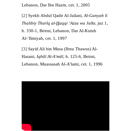
Lebanon, Dar Ibn Hazm, cet. 1, 2005
[2]
Syekh Abdul Qadir Al-Jailani,
Al-Gunyah li
Thalibiy Thar
î
q al-
H
aqqi ‘Azza wa Jalla
, juz 1,
h. 330-1, Beirut, Lebanon, Dar Al-Kutub
Al-‘Ilmiyah, cet. 1, 1997
[3]
Sayid Ali bin Musa (Ibnu Thawus) Al-
Hasani,
Iqb
â
l Al-A’m
â
l
, h. 125-6, Beirut,
Lebanon, Muassasah Al-A’lami, cet. 1, 1996