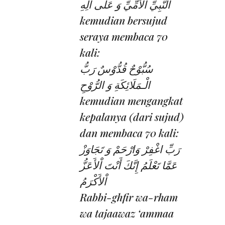
النَّبِيِّ اْلأُمِّيِّ وَ عَلَى آلِهِ
kemudian bersujud
seraya membaca 70
kali:
سُبُّوْحٌ قُدُّوْسٌ رَبُّ
الْـمَلَائِكَةِ وَ الرُّوْحِ
kemudian mengangkat
kepalanya (dari sujud)
dan membaca 70 kali:
رَبِّ اغْفِرْ وَارْحَمْ وَ تَجَاوَزْ
عَمَّا تَعْلَمُ إِنَّكَ أَنْتَ اْلأَعَزُّ
اْلأَكْرَمُ
Rabbi-ghfir wa-rham
wa tajaawaz ‘ammaa