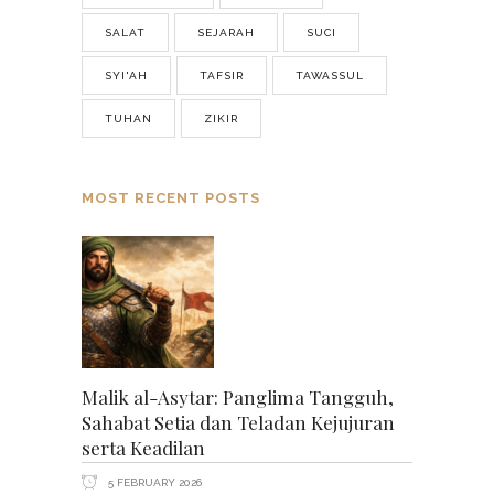
SALAT
SEJARAH
SUCI
SYI'AH
TAFSIR
TAWASSUL
TUHAN
ZIKIR
MOST RECENT POSTS
Malik al-Asytar: Panglima Tangguh,
Sahabat Setia dan Teladan Kejujuran
serta Keadilan
5 FEBRUARY 2026