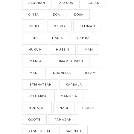
ALQURAN
ASYURA
BULAN
CINTA
DOA
DOSA
DUNIA
DZIKIR
FATIMAH
FIKIH
HADIS
HAMBA
HUKUM
HUSEIN
IMAM
IMAM ALI
IMAM HUSEIN
IMAN
INDONESIA
ISLAM
ISTIGHATSAH
KARBALA
KELUARGA
MANUSIA
MUNAJAT
NABI
PUASA
QUOTE
RAMADAN
RASULULLAH
SAFINAH