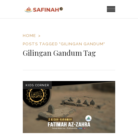
HOME
POSTS TAGGED "GILINGAN GANDUM"
Gilingan Gandum Tag
KIDS CORNER