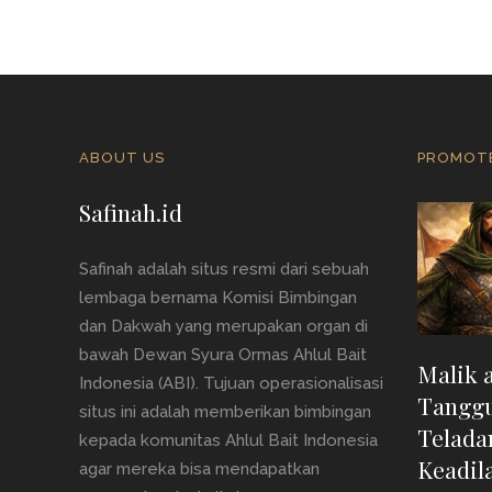
ABOUT US
PROMOT
Safinah.id
Safinah adalah situs resmi dari sebuah
lembaga bernama Komisi Bimbingan
dan Dakwah yang merupakan organ di
bawah Dewan Syura Ormas Ahlul Bait
Malik 
Indonesia (ABI). Tujuan operasionalisasi
Tanggu
situs ini adalah memberikan bimbingan
Telada
kepada komunitas Ahlul Bait Indonesia
Keadil
agar mereka bisa mendapatkan