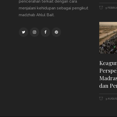
pencerahan terkait dengan cara
menjalani kehidupan sebagai pengikut
5 FEBRUA
madzhab Ahlul Bait.
Keagun
Perspe
Madras
dan Pe
3 AUGUST