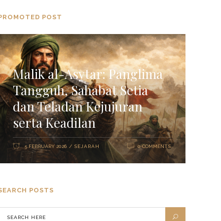
PROMOTED POST
Malik al-Asytar: Panglima
Tangguh, Sahabat Setia
dan Teladan Kejujuran
serta Keadilan
5 FEBRUARY 2026
0 COMMENTS
SEJARAH
SEARCH POSTS