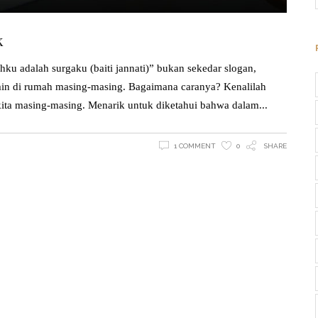
k
u adalah surgaku (baiti jannati)” bukan sekedar slogan,
in di rumah masing-masing. Bagaimana caranya? Kenalilah
kita masing-masing. Menarik untuk diketahui bahwa dalam
1 COMMENT
0
SHARE