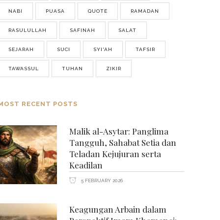
NABI
PUASA
QUOTE
RAMADAN
RASULULLAH
SAFINAH
SALAT
SEJARAH
SUCI
SYI'AH
TAFSIR
TAWASSUL
TUHAN
ZIKIR
MOST RECENT POSTS
Malik al-Asytar: Panglima
Tangguh, Sahabat Setia dan
Teladan Kejujuran serta
Keadilan
5 FEBRUARY 2026
Keagungan Arbain dalam