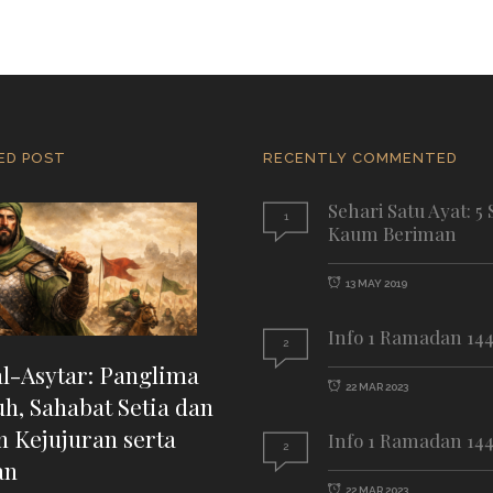
ED POST
RECENTLY COMMENTED
Sehari Satu Ayat: 5 
1
Kaum Beriman
13 MAY 2019
Info 1 Ramadan 14
2
al-Asytar: Panglima
22 MAR 2023
h, Sahabat Setia dan
n Kejujuran serta
Info 1 Ramadan 14
2
an
22 MAR 2023