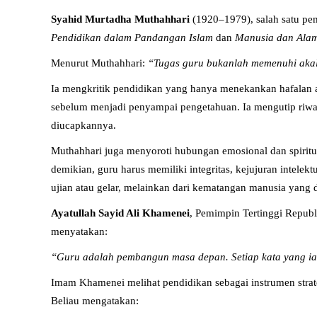
Syahid Murtadha Muthahhari
(1920–1979), salah satu pem
Pendidikan dalam Pandangan Islam
dan
Manusia dan Ala
Menurut Muthahhari:
“Tugas guru bukanlah memenuhi akal 
Ia mengkritik pendidikan yang hanya menekankan hafalan at
sebelum menjadi penyampai pengetahuan. Ia mengutip riway
diucapkannya.
Muthahhari juga menyoroti hubungan emosional dan spiritu
demikian, guru harus memiliki integritas, kejujuran intele
ujian atau gelar, melainkan dari kematangan manusia yang d
Ayatullah Sayid Ali Khamenei
, Pemimpin Tertinggi Repub
menyatakan:
“Guru adalah pembangun masa depan. Setiap kata yang ia
Imam Khamenei melihat pendidikan sebagai instrumen strate
Beliau mengatakan: