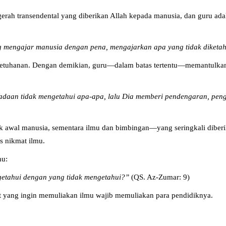
gerah transendental yang diberikan Allah kepada manusia, dan guru a
engajar manusia dengan pena, mengajarkan apa yang tidak diketah
t ketuhanan. Dengan demikian, guru—dalam batas tertentu—memantulkan
eadaan tidak mengetahui apa-apa, lalu Dia memberi pendengaran, pengl
ik awal manusia, sementara ilmu dan bimbingan—yang seringkali diber
s nikmat ilmu.
mu:
etahui dengan yang tidak mengetahui?”
(QS. Az-Zumar: 9)
 yang ingin memuliakan ilmu wajib memuliakan para pendidiknya.