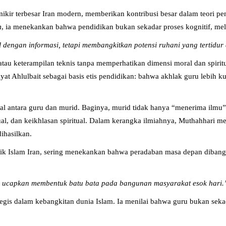
ikir terbesar Iran modern, memberikan kontribusi besar dalam teori p
m
, ia menekankan bahwa pendidikan bukan sekadar proses kognitif, mel
dengan informasi, tetapi membangkitkan potensi ruhani yang tertidur 
au keterampilan teknis tanpa memperhatikan dimensi moral dan spiritu
at Ahlulbait sebagai basis etis pendidikan: bahwa akhlak guru lebih 
al antara guru dan murid. Baginya, murid tidak hanya “menerima ilmu”
ktual, dan keikhlasan spiritual. Dalam kerangka ilmiahnya, Muthahhari m
ihasilkan.
lik Islam Iran, sering menekankan bahwa peradaban masa depan dibangu
 ucapkan membentuk batu bata pada bangunan masyarakat esok hari.
gis dalam kebangkitan dunia Islam. Ia menilai bahwa guru bukan sekada