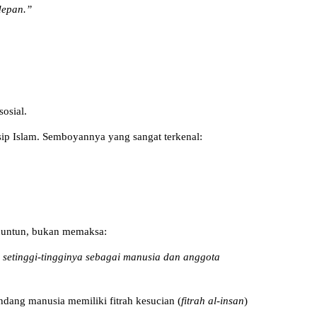
depan.”
osial.
sip Islam. Semboyannya yang sangat terkenal:
nuntun, bukan memaksa:
setinggi-tingginya sebagai manusia dan anggota
dang manusia memiliki fitrah kesucian (
fitrah al-insan
)