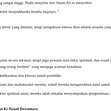
g sangat tinggi. Hadis masyhur dari Imam Ali as menyebut:
 telah menjadikanku hamba baginya.”
n literal yang dituntut, tetapi pengakuan bahwa ilmu adalah sesuatu y
a secara tekstual, tetapi juga pewaris misi etika, spiritual, dan sos
ang-orang berilmu” yang menjaga warisan kenabian.
dikasikan doa khusus untuk pendidik:
 kami dan muliakanlah mereka, sebab mereka mengarahkan kami untuk
uktur spiritual umat; mereka tidak sekadar menyampaikan pengetahuan,
dan Ki Hajad Dewantara