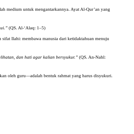
dalah medium untuk mengantarkannya. Ayat Al-Qur’an yang
ui.”
(QS. Al-‘Alaq: 1–5)
 sifat Ilahi: membawa manusia dari ketidaktahuan menuju
ihatan, dan hati agar kalian bersyukur.”
(QS. An-Nahl:
ikan oleh guru—adalah bentuk rahmat yang harus disyukuri.