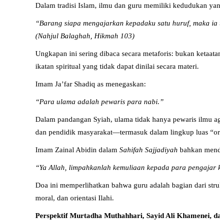
Dalam tradisi Islam, ilmu dan guru memiliki kedudukan yan
“Barang siapa mengajarkan kepadaku satu huruf, maka ia
(Nahjul Balaghah, Hikmah 103)
Ungkapan ini sering dibaca secara metaforis: bukan ketaata
ikatan spiritual yang tidak dapat dinilai secara materi.
Imam Ja’far Shadiq as menegaskan:
“Para ulama adalah pewaris para nabi.”
Dalam pandangan Syiah, ulama tidak hanya pewaris ilmu agam
dan pendidik masyarakat—termasuk dalam lingkup luas “or
Imam Zainal Abidin dalam
Sahifah Sajjadiyah
bahkan mende
“Ya Allah, limpahkanlah kemuliaan kepada para pengajar
Doa ini memperlihatkan bahwa guru adalah bagian dari str
moral, dan orientasi Ilahi.
Perspektif Murtadha Muthahhari, Sayid Ali Khamenei, 