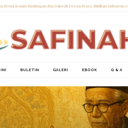
tus Resmi Komisi Bimbingan dan Dakwah Dewan Syura Ahlulbait Indonesia (
INI
BULETIN
GALERI
EBOOK
Q & A