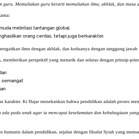
an guru. Memuliakan guru berarti memuliakan ilmu, akhlak, dan masa 
utama:
uda melintasi tantangan global.
nghasilkan orang cerdas, tetapi juga berkarakter.
 mengaitkan ilmu dengan akhlak, dan keduanya dengan tanggung jawab s
a, memberikan perspektif yang menarik dan selaras dengan prinsip-prin
dan
 semangat
gan
n karakter. Ki Hajar menekankan bahwa pendidikan adalah proses me
g ada pada anak agar ia mencapai keselamatan dan kebahagiaan yang 
 humanis dalam pendidikan, sejalan dengan filsafat Syiah yang meman