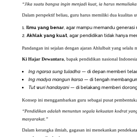
“Jika suatu bangsa ingin menjadi kuat, ia harus memuliak
Dalam perspektif beliau, guru harus memiliki dua kualitas 
Ilmu yang benar
, agar mampu memandu generasi m
Akhlak yang kuat
, agar pendidikan tidak hanya me
Pandangan ini sejalan dengan ajaran Ahlulbait yang selalu
Ki Hajar Dewantara
, bapak pendidikan nasional Indonesi
Ing ngarsa sung tuladha
— di depan memberi tela
Ing madya mangun karsa
— di tengah membangun
Tut wuri handayani
— di belakang memberi doron
Konsep ini menggambarkan guru sebagai pusat pembentuka
“Pendidikan adalah menuntun segala kekuatan kodrat yan
masyarakat.”
Dalam kerangka ilmiah, gagasan ini menekankan pendekatan