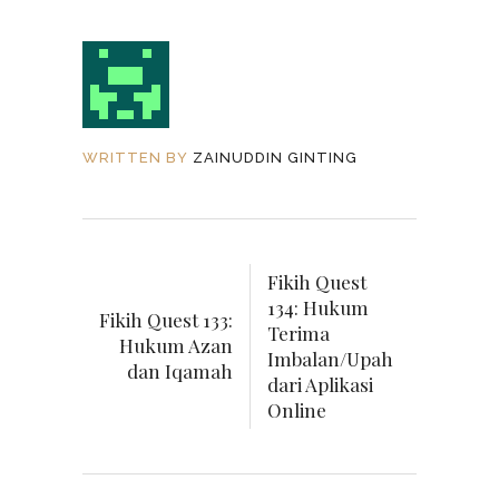
WRITTEN BY
ZAINUDDIN GINTING
Fikih Quest
134: Hukum
Fikih Quest 133:
Terima
Hukum Azan
Imbalan/Upah
dan Iqamah
dari Aplikasi
Online