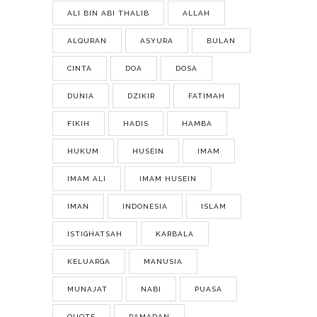
ALI BIN ABI THALIB
ALLAH
ALQURAN
ASYURA
BULAN
CINTA
DOA
DOSA
DUNIA
DZIKIR
FATIMAH
FIKIH
HADIS
HAMBA
HUKUM
HUSEIN
IMAM
IMAM ALI
IMAM HUSEIN
IMAN
INDONESIA
ISLAM
ISTIGHATSAH
KARBALA
KELUARGA
MANUSIA
MUNAJAT
NABI
PUASA
QUOTE
RAMADAN