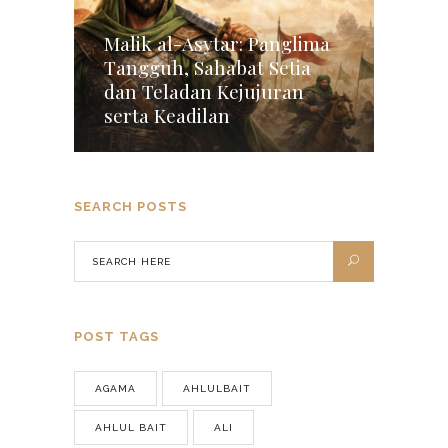
Malik al-Asytar: Panglima
Tangguh, Sahabat Setia
dan Teladan Kejujuran
serta Keadilan
SEARCH POSTS
POST TAGS
AGAMA
AHLULBAIT
AHLUL BAIT
ALI