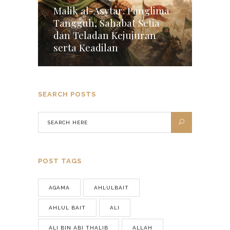
Malik al-Asytar: Panglima
Tangguh, Sahabat Setia
dan Teladan Kejujuran
serta Keadilan
SEARCH POSTS
POST TAGS
AGAMA
AHLULBAIT
AHLUL BAIT
ALI
ALI BIN ABI THALIB
ALLAH