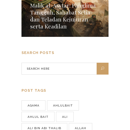
Malik al-Asytar: Panglima
Tangguh, Sahabat Setia
dan Teladan Kejujuran
serta Keadilan
SEARCH POSTS
POST TAGS
AGAMA
AHLULBAIT
AHLUL BAIT
ALI
ALI BIN ABI THALIB
ALLAH