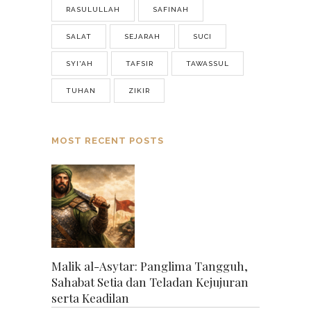
RASULULLAH
SAFINAH
SALAT
SEJARAH
SUCI
SYI'AH
TAFSIR
TAWASSUL
TUHAN
ZIKIR
MOST RECENT POSTS
Malik al-Asytar: Panglima Tangguh,
Sahabat Setia dan Teladan Kejujuran
serta Keadilan