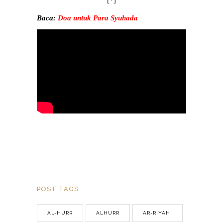
[*]
Baca:
Doa untuk Para Syuhada
POST TAGS
AL-HURR
ALHURR
AR-RIYAHI