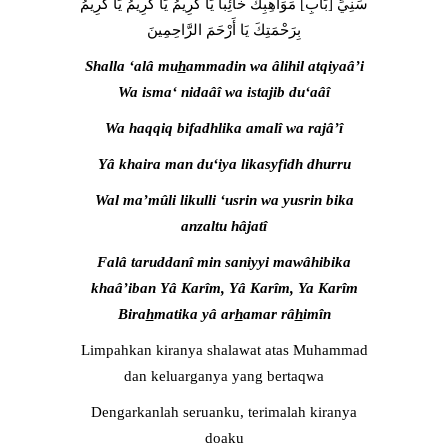
سَنِيِّ [بَابِ‏] مَوَاهِبِكَ خَائِبا يَا كَرِيمُ يَا كَرِيمُ يَا كَرِيمُ
بِرَحْمَتِكَ يَا أَرْحَمَ الرَّاحِمِينَ
Shalla ‘alâ mu
h
ammadin wa âlihil atqiyaâ’i
Wa isma‘ nidaâî wa istajib du‘aâî
Wa haqqiq bifadhlika amalî wa rajâ’î
Yâ khaira man du‘iya likasyfidh dhurru
Wal ma’mûli likulli ‘usrin wa yusrin bika
anzaltu hâjatî
Falâ taruddanî min saniyyi mawâhibika
khaâ’iban Yâ Karîm, Yâ Karîm, Ya Karîm
Bira
h
matika yâ ar
h
amar râ
h
imîn
Limpahkan kiranya shalawat atas Muhammad
dan keluarganya yang bertaqwa
Dengarkanlah seruanku, terimalah kiranya
doaku