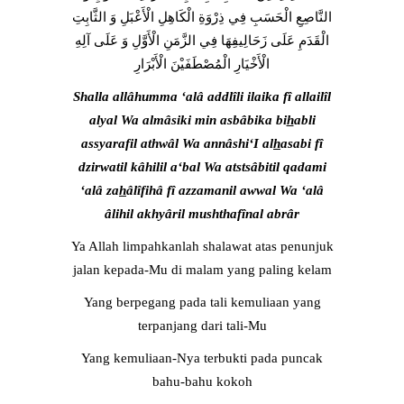
النَّاصِعِ الْحَسَبِ فِي ذِرْوَةِ الْكَاهِلِ الْأَعْبَلِ وَ الثَّابِتِ
الْقَدَمِ عَلَى زَحَالِيفِهَا فِي الزَّمَنِ الْأَوَّلِ وَ عَلَى آلِهِ
الْأَخْيَارِ الْمُصْطَفَيْنَ الْأَبْرَارِ
Shalla allâhumma ‘alâ addlîli ilaika fî allailîl
alyal Wa almâsiki min asbâbika bi
h
abli
assyarafil athwâl Wa annâshi‘I al
h
asabi fî
dzirwatil kâhilil a‘bal Wa atstsâbitil qadami
‘alâ za
h
âlîfihâ fî azzamanil awwal Wa ‘alâ
âlihil akhyâril mushthafînal abrâr
Ya Allah limpahkanlah shalawat atas penunjuk
jalan kepada-Mu di malam yang paling kelam
Yang berpegang pada tali kemuliaan yang
terpanjang dari tali-Mu
Yang kemuliaan-Nya terbukti pada puncak
bahu-bahu kokoh