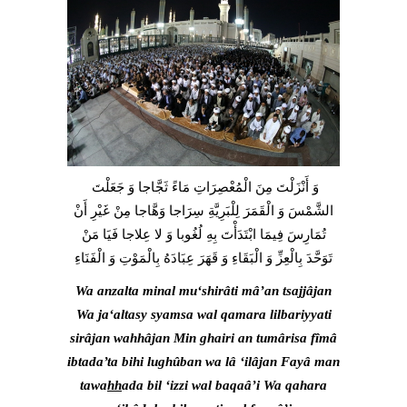
وَ أَنْزَلْتَ مِنَ الْمُعْصِرَاتِ مَاءً ثَجَّاجا وَ جَعَلْتَ
الشَّمْسَ وَ الْقَمَرَ لِلْبَرِيَّةِ سِرَاجا وَهَّاجا مِنْ غَيْرِ أَنْ
تُمَارِسَ فِيمَا ابْتَدَأْتَ بِهِ لُغُوبا وَ لا عِلاجا فَيَا مَنْ
تَوَحَّدَ بِالْعِزِّ وَ الْبَقَاءِ وَ قَهَرَ عِبَادَهُ بِالْمَوْتِ وَ الْفَنَاءِ
Wa anzalta minal mu‘shirâti mâ’an tsajjâjan
Wa ja‘altasy syamsa wal qamara lilbariyyati
sirâjan wahhâjan Min ghairi an tumârisa fîmâ
ibtada’ta bihi lughûban wa lâ ‘ilâjan Fayâ man
tawa
hh
ada bil ‘izzi wal baqaâ’i Wa qahara