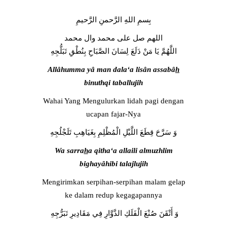
بِسمِ اللهِ الرَّحمنِ الرَّحيمِ
اللهم صل على محمد وال محمد
اللَّهُمَّ يَا مَنْ دَلَعَ لِسَانَ الصَّبَاحِ بِنُطْقِ تَبَلُّجِهِ
Allâhumma yâ man dala‘a lisân assabâ
h
binuthqi taballujih
Wahai Yang Mengulurkan lidah pagi dengan
ucapan fajar-Nya
وَ سَرَّحَ قِطَعَ اللَّيْلِ الْمُظْلِمِ بِغَيَاهِبِ تَلَجْلُجِهِ
Wa sarra
h
a qitha‘a allaili almuzhlim
bighayâhibi talajlujih
Mengirimkan serpihan-serpihan malam gelap
ke dalam redup kegagapannya
وَ أَتْقَنَ صُنْعَ الْفَلَكِ الدَّوَّارِ فِي مَقَادِيرِ تَبَرُّجِهِ