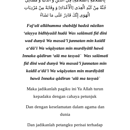
بِالسَّلامَةِ [السَّلامَةِ] فِي الدِّينِ وَ الدُّنْيَا وَ مَسَائِي
جُنَّةً مِنْ كَيْدِ الْعِدَى [الْأَعْدَاءِ] وَ وِقَايَةً مِنْ مُرْدِيَاتِ
الْهَوَى إِنَّكَ قَادِرٌ عَلَى مَا تَشَاءُ
Faj‘ali allâhumma shabâ
h
î hadzâ nâzilan
‘alayya bidhiyaâil hudâ Was salâmati fîd dîni
wad dunyâ Wa masaâ’î junnatan min kaidil
a‘dâ’i Wa wiqâyatan min murdiyâtil hawâ
Innaka qâdirun ‘alâ ma tasyaâ` Was salâmati
fîd dîni wad dunyâ Wa masaâ’î junnatan min
kaidil a‘dâ’i Wa wiqâyatan min murdiyâtil
hawâ Innaka qâdirun ‘alâ ma tasyaâ`
Maka jadikanlah pagiku ini Ya Allah turun
kepadaku dengan cahaya petunjuk
Dan dengan keselamatan dalam agama dan
dunia
Dan jadikanlah petangku perisai terhadap