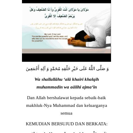
وَ صَلَّى اللَّهُ عَلَى خَيْرِ خَلْقِهِ مُحَمَّدٍ وَ آلِهِ أَجْمَعِينَ
Wa shallallâhu ‘alâ khairi khalqih
muhammadin wa aâlihi ajma‘în
Dan Allah bershalawat kepada sebaik-baik
makhluk-Nya Muhammad dan keluarganya
semua
KEMUDIAN BERSUJUD DAN BERKATA: