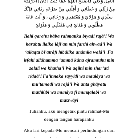
أَنَامِلَ وَلائِي فَاصْفَحِ اللَّهُمَّ عَمَّا كُنْتُ [كَانَ‏] أَجْرَمْتُهُ
مِنْ زَلَلِي وَ خَطَائِي وَ أَقِلْنِي مِنْ صَرْعَةِ رِدَائِي فَإِنَّكَ
سَيِّدِي وَ مَوْلايَ وَ مُعْتَمَدِي وَ رَجَائِي ، وَ أَنْتَ غَايَةُ
مَطْلُوبِي وَ مُنَايَ فِي مُنْقَلَبِي وَ مَثْوَايَ
Ilahî qara’tu bâba ra
h
matika biyadi rajâ’î Wa
harabtu ilaika lâji’an min farthi ahwaâ’î Wa
‘allaqtu bi’atrâfi
h
ibâlika anâmila walâ’î Fa
isfahi allâhumma ‘ammâ kâna ajramtuhu min
zalalî wa khatha’î Wa aqilnî min shar‘ati
ridaâ’î Fa’innaka sayyidî wa maulâya wa
mu‘tamadî wa rajâ’î Wa anta ghâyatu
mathlûbî wa munâya fî munqalabî wa
matswâyî
Tuhanku, aku mengetuk pintu rahmat-Mu
dengan tangan harapanku
Aku lari kepada-Mu mencari perlindungan dari