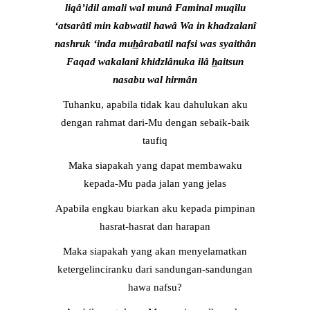
liqâ’idil amali wal munâ Faminal muqîlu
‘atsarâtî min kabwatil hawâ Wa in khadzalanî
nashruk ‘inda mu
h
ârabatil nafsi was syaithân
Faqad wakalanî khidzlânuka ilâ
h
aitsun
nasabu wal hirmân
Tuhanku, apabila tidak kau dahulukan aku
dengan rahmat dari-Mu dengan sebaik-baik
taufiq
Maka siapakah yang dapat membawaku
kepada-Mu pada jalan yang jelas
Apabila engkau biarkan aku kepada pimpinan
hasrat-hasrat dan harapan
Maka siapakah yang akan menyelamatkan
ketergelinciranku dari sandungan-sandungan
hawa nafsu?