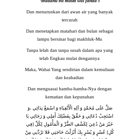
‘ibâdahu bil mauti wal fanaâ’i
Dan menurunkan dari awan air yang banyak
tercurah
Dan menetapkan matahari dan bulan sebagai
lampu bersinar bagi makhluk-Mu
Tanpa lelah dan tanpa susah dalam apa yang
telah Engkau mulai dengannya
Maka, Wahai Yang sendirian dalam kemuliaan
dan keabadian
Dan menguasai hamba-hamba-Nya dengan
kematian dan kepunahan
صَلِّ عَلَى مُحَمَّدٍ وَ آلِهِ الْأَتْقِيَاءِ وَ اسْمَعْ نِدَائِي ،وَ
اسْتَجِبْ دُعَائِي وَ حَقِّقْ بِفَضْلِكَ أَمَلِي وَ رَجَائِي يَا
خَيْرَ مَنْ دُعِيَ لِكَشْفِ الضُّرِّ وَ الْمَأْمُولِ لِكُلِّ [فِي
كُلِ‏] عُسْرٍ وَ يُسْرٍ بِكَ أَنْزَلْتُ حَاجَتِي فَلا تَرُدَّنِي مِنْ