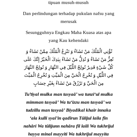
tipuan musuh-musuh
Dan perlindungan terhadap pukulan nafsu yang
merusak
Sesungguhnya Engkau Maha Kuasa atas apa
yang Kau kehendaki
تُؤْتِي الْمُلْكَ مَنْ تَشَاءُ وَ تَنْزِعُ الْمُلْكَ مِمَّنْ تَشَاءُ وَ
تُعِزُّ مَنْ تَشَاءُ وَ تُذِلُّ مَنْ تَشَاءُ بِيَدِكَ الْخَيْرُ إِنَّكَ عَلَى
كُلِّ شَيْ‏ءٍ قَدِيرٌ تُولِجُ اللَّيْلَ فِي النَّهَارِ وَ تُولِجُ النَّهَارَ
فِي اللَّيْلِ وَ تُخْرِجُ الْحَيَّ مِنَ الْمَيِّتِ وَ تُخْرِجُ الْمَيِّتَ
مِنَ الْحَيِّ وَ تَرْزُقُ مَنْ تَشَاءُ بِغَيْرِ حِسَابٍ
Tu’tiyal mulka man tasyaâ’ wa tunzi‘ul mulka
mimman tasyaâ’ Wa tu‘izzu man tasyaâ’ wa
tudzillu man tasyaâ’ Biyadikal khair innaka
‘ala kulli syai’in qadîrun Tûlijul laila fîn
nahâri Wa tûlijunn nahâra fîl laili Wa tukhrijul
hayya minal mayyiti Wa tukhrijul mayyita