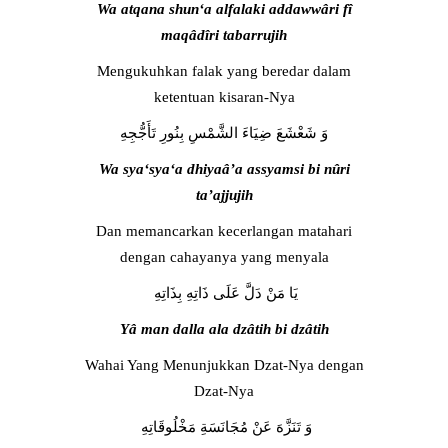
Wa atqana shun‘a alfalaki addawwâri fî
maqâdîri tabarrujih
Mengukuhkan falak yang beredar dalam
ketentuan kisaran-Nya
وَ شَعْشَعَ ضِيَاءَ الشَّمْسِ بِنُورِ تَأَجُّجِهِ
Wa sya‘sya‘a dhiyaâ’a assyamsi bi nûri
ta’ajjujih
Dan memancarkan kecerlangan matahari
dengan cahayanya yang menyala
يَا مَنْ دَلَّ عَلَى ذَاتِهِ بِذَاتِهِ
Yâ man dalla ala dzâtih bi dzâtih
Wahai Yang Menunjukkan Dzat-Nya dengan
Dzat-Nya
وَ تَنَزَّهَ عَنْ مُجَانَسَةِ مَخْلُوقَاتِهِ