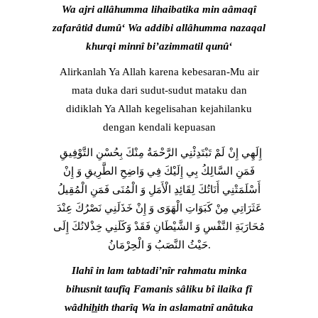
Wa ajri allâhumma lihaibatika min aâmaqî
zafarâtid dumû‘ Wa addibi allâhumma nazaqal
khurqi minnî bi’azimmatil qunû‘
Alirkanlah Ya Allah karena kebesaran-Mu air
mata duka dari sudut-sudut mataku dan
didiklah Ya Allah kegelisahan kejahilanku
dengan kendali kepuasan
إِلَهِي إِنْ لَمْ تَبْتَدِئْنِي الرَّحْمَةُ مِنْكَ بِحُسْنِ التَّوْفِيقِ
فَمَنِ السَّالِكُ بِي إِلَيْكَ فِي وَاضِحِ الطَّرِيقِ وَ إِنْ
أَسْلَمَتْنِي أَنَاتُكَ لِقَائِدِ الْأَمَلِ وَ الْمُنَى فَمَنِ الْمُقِيلُ
عَثَرَاتِي مِنْ كَبَوَاتِ الْهَوَى وَ إِنْ خَذَلَنِي نَصْرُكَ عِنْدَ
مُحَارَبَةِ النَّفْسِ وَ الشَّيْطَانِ فَقَدْ وَكَلَنِي خِذْلانُكَ إِلَى
حَيْثُ النَّصَبُ وَ الْحِرْمَانُ.
Ilahî in lam tabtadi’nîr rahmatu minka
bihusnit taufîq Famanis sâliku bî ilaika fî
wâdhi
h
ith tharîq Wa in aslamatnî anâtuka