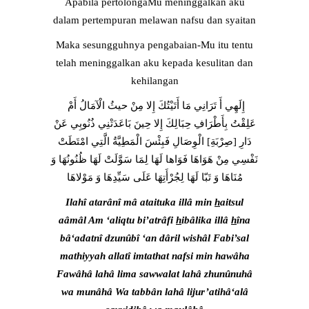
Apabila pertolongaMu meninggalkan aku
dalam pertempuran melawan nafsu dan syaitan
Maka sesungguhnya pengabaian-Mu itu tentu
telah meninggalkan aku kepada kesulitan dan
kehilangan
إِلَهِي أَ تَرَانِي مَا أَتَيْتُكَ إِلا مِنْ حيثُ الْآمَالُ أَمْ
عَلِقْتُ بِأَطْرَافِ حِبَالِكَ إِلا حِينَ بَاعَدَتْنِي ذُنُوبِي عَنْ
دَارِ [صِرْبَةِ] الْوِصَالِ فَبِئْسَ الْمَطِيَّةُ الَّتِي امْتَطَتْ
نَفْسِي مِنْ هَوَاهَا فَوَاها لَهَا لِمَا سَوَّلَتْ لَهَا ظُنُونُهَا وَ
مُنَاهَا وَ تَبّا لَهَا لِجُرْأَتِهَا عَلَى سَيِّدِهَا وَ مَوْلاهَا
Ilahî atarânî mâ ataituka illâ min
h
aitsul
aâmâl Am ‘aliqtu bi’atrâfi
h
ibâlika illâ
h
îna
bâ‘adatnî dzunûbî ‘an dâril wishâl Fabi’sal
mathiyyah allatî imtathat nafsi min hawâha
Fawâhâ lahâ lima sawwalat lahâ zhunûnuhâ
wa munâhâ Wa tabbân lahâ lijur’atihâ‘alâ