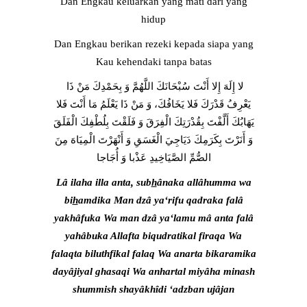
Dan Engkau keluarkan yang mati dari yang
hidup
Dan Engkau berikan rezeki kepada siapa yang
Kau kehendaki tanpa batas
لا إِلَهَ إِلا أَنْتَ سُبْحَانَكَ اللَّهُمَّ وَ بِحَمْدِكَ مَنْ ذَا
يَعْرِفُ قَدْرَكَ فَلا يَخَافُكَ، وَ مَنْ ذَا يَعْلَمُ مَا أَنْتَ فَلا
يَهَابُكَ أَلَّفْتَ بِقُدْرَتِكَ الْفِرَقَ وَ فَلَقْتَ بِلُطْفِكَ الْفَلَقَ
وَ أَنَرْتَ بِكَرَمِكَ دَيَاجِيَ الْغَسَقِ وَ أَنْهَرْتَ الْمِيَاهَ مِنَ
الصُّمِّ الصَّيَاخِيدِ عَذْبا وَ أُجَاجا
Lâ ilaha illa anta, sub
h
ânaka allâhumma wa
bi
h
amdika Man dzâ ya‘rifu qadraka falâ
yakhâfuka Wa man dzâ ya‘lamu mâ anta falâ
yahâbuka Allafta biqudratikal firaqa Wa
falaqta biluthfikal falaq Wa anarta bikaramika
dayâjiyal ghasaqi Wa anhartal miyâha minash
shummish shayâkhîdi ‘adzban ujâjan