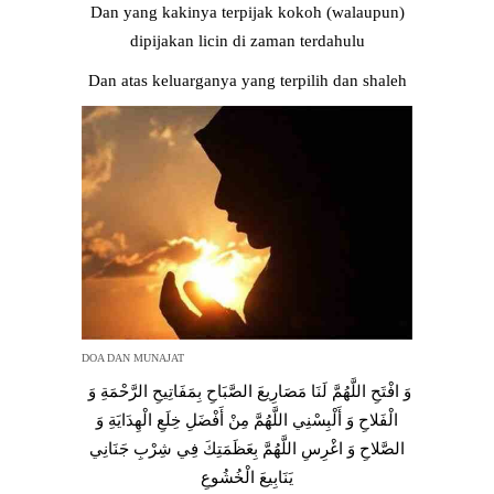
Dan yang kakinya terpijak kokoh (walaupun)
dipijakan licin di zaman terdahulu
Dan atas keluarganya yang terpilih dan shaleh
DOA DAN MUNAJAT
وَ افْتَحِ اللَّهُمَّ لَنَا مَصَارِيعَ الصَّبَاحِ بِمَفَاتِيحِ الرَّحْمَةِ وَ
الْفَلاحِ وَ أَلْبِسْنِي اللَّهُمَّ مِنْ أَفْضَلِ خِلَعِ الْهِدَايَةِ وَ
الصَّلاحِ وَ اغْرِسِ اللَّهُمَّ بِعَظَمَتِكَ فِي شِرْبِ جَنَانِي
يَنَابِيعَ الْخُشُوعِ