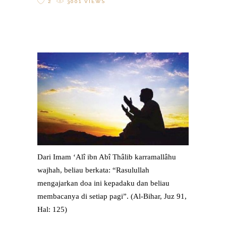
2
3001
VIEWS
Dari Imam ‘Alî ibn Abî Thâlib karramallâhu
wajhah, beliau berkata: “Rasulullah
mengajarkan doa ini kepadaku dan beliau
membacanya di setiap pagi”. (Al-Bihar, Juz 91,
Hal: 125)