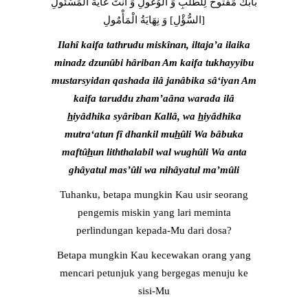
بَابُكَ مَفْتُوحٌ لِلطَّلَبِ وَ الْوُغُولِ وَ أَنْتَ غَايَةُ الْمَسْئُولِ
[السُّؤْلِ‏] وَ نِهَايَةُ الْمَأْمُولِ
Ilahî kaifa tathrudu miskînan, iltaja’a ilaika
minadz dzunûbi hâriban Am kaifa tukhayyibu
mustarsyidan qashada ilâ janâbika sâ‘iyan Am
kaifa taruddu zham’aâna warada ilâ
h
iyâdhika syâriban Kallâ, wa
h
iyâdhika
mutra‘atun fî dhankil mu
h
ûli Wa bâbuka
maftû
h
un liththalabil wal wughûli Wa anta
ghâyatul mas’ûli wa nihâyatul ma’mûli
Tuhanku, betapa mungkin Kau usir seorang
pengemis miskin yang lari meminta
perlindungan kepada-Mu dari dosa?
Betapa mungkin Kau kecewakan orang yang
mencari petunjuk yang bergegas menuju ke
sisi-Mu