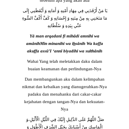
sebelum apa yang akan ada
يَا مَنْ أَرْقَدَنِي فِي مِهَادِ أَمْنِهِ وَ أَمَانِهِ وَ أَيْقَظَنِي إِلَى
مَا مَنَحَنِي بِهِ مِنْ مِنَنِهِ وَ إِحْسَانِهِ وَ كَفَّ أَكُفَّ السُّوءِ
عَنِّي بِيَدِهِ وَ سُلْطَانِهِ
Yâ man arqadanî fî mihâdi amnihi wa
amânihMin minanihi wa i
h
sânih Wa kaffa
akuffa assû’I ‘annî biyadihi wa sulthânih
Wahai Yang telah meletakkan daku dalam
buaian keamanan dan perlindungan-Nya
Dan membangunkan aku dalam kelimpahan
nikmat dan kebaikan yang dianugerahkan-Nya
padaku dan menahanku dari cakar-cakar
kejahatan dengan tangan-Nya dan kekuatan-
Nya
صَلِّ اللَّهُمَّ عَلَى الدَّلِيلِ إِلَيْكَ فِي اللَّيْلِ الْأَلْيَلِ،وَ
الْمَاسِكِ مِنْ أَسْبَابِكَ بِحَبْلِ الشَّرَفِ الْأَطْوَلِ وَ