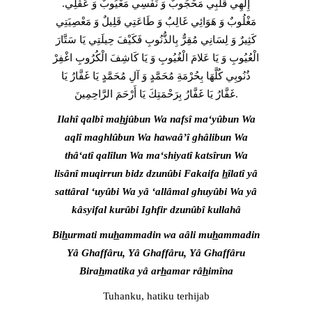
.إِلَهِي قَلْبِي مَحْجُوبٌ وَ نَفْسِي مَعْيُوبٌ وَ عَقْلِي
مَغْلُوبٌ وَ هَوَائِي غَالِبٌ وَ طَاعَتِي قَلِيلٌ وَ مَعْصِيَتِي
كَثِيرٌ وَ لِسَانِي مُقِرٌّ بِالذُّنُوبِ فَكَيْفَ حِيلَتِي يَا سَتَّارَ
الْعُيُوبِ وَ يَا عَلامَ الْغُيُوبِ وَ يَا كَاشِفَ الْكُرُوبِ اغْفِرْ
ذُنُوبِي كُلَّهَا بِحُرْمَةِ مُحَمَّدٍ وَ آلِ مُحَمَّدٍ يَا غَفَّارُ يَا
غَفَّارُ يَا غَفَّارُ بِرَحْمَتِكَ يَا أَرْحَمَ الرَّاحِمِينَ.
Ilahî qalbî ma
h
jûbun Wa nafsî ma‘yûbun Wa
aqlî maghlûbun Wa hawaâ’î ghâlibun Wa
thâ‘atî qalîlun Wa ma‘shiyatî katsîrun Wa
lisânî muqirrun bidz dzunûbi Fakaifa
h
îlatî yâ
sattâral ‘uyûbi Wa yâ ‘allâmal ghuyûbi Wa yâ
kâsyifal kurûbi Ighfir dzunûbî kullahâ
Bi
h
urmati mu
h
ammadin wa aâli mu
h
ammadin
Yâ Ghaffâru, Yâ Ghaffâru, Yâ Ghaffâru
Bira
h
matika yâ ar
h
amar râ
h
imîna
Tuhanku, hatiku terhijab