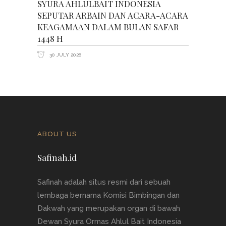
SYURA AHLULBAIT INDONESIA
SEPUTAR ARBAIN DAN ACARA-ACARA
KEAGAMAAN DALAM BULAN SAFAR
1448 H
30 JULY 2026
ABOUT US
Safinah.id
Safinah adalah situs resmi dari sebuah
lembaga bernama Komisi Bimbingan dan
Dakwah yang merupakan organ di bawah
Dewan Syura Ormas Ahlul Bait Indonesia