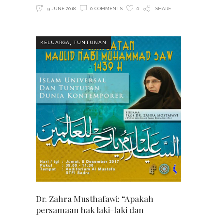
9 JUNE 2018
0 COMMENTS
0
SHARE
,
KELUARGA
TUNTUNAN
Dr. Zahra Musthafawi: “Apakah
persamaan hak laki-laki dan