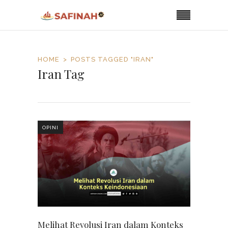
HOME
POSTS TAGGED "IRAN"
Iran Tag
OPINI
Melihat Revolusi Iran dalam Konteks