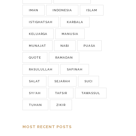
IMAN
INDONESIA
ISLAM
ISTIGHATSAH
KARBALA
KELUARGA
MANUSIA
MUNAJAT
NABI
PUASA
QUOTE
RAMADAN
RASULULLAH
SAFINAH
SALAT
SEJARAH
SUCI
SYI'AH
TAFSIR
TAWASSUL
TUHAN
ZIKIR
MOST RECENT POSTS