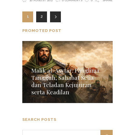
10 AUGUST 2017
0 COMMENTS
0
SHARE
1
2
PROMOTED POST
Malik al-Asytar: Panglima
Tangguh, Sahabat Setia
dan Teladan Kejujuran
serta Keadilan
SEARCH POSTS